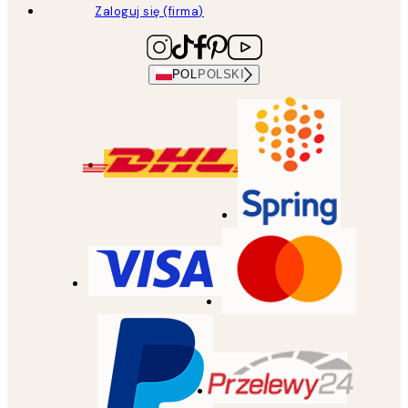
Zaloguj się (firma)
POL
POLSKI