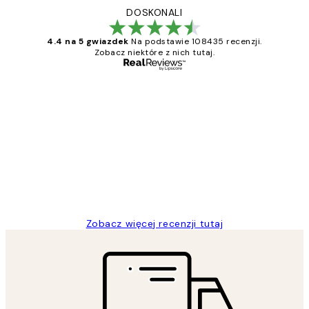
DOSKONALI
4.4 na 5 gwiazdek
Na podstawie 108435 recenzji.
Zobacz niektóre z nich tutaj.
Zweryfikowany kupujący
Opinie
klientów
Excellent quality at a nice price
20 kwi
Magdalena B
Zobacz więcej recenzji tutaj