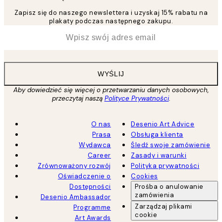
Zapisz się do naszego newslettera i uzyskaj 15% rabatu na
plakaty podczas następnego zakupu.
*
Email
WYŚLIJ
Aby dowiedzieć się więcej o przetwarzaniu danych osobowych,
przeczytaj naszą
Polityce Prywatności
.
O nas
Desenio Art Advice
Prasa
Obsługa klienta
Wydawca
Śledź swoje zamówienie
Career
Zasady i warunki
Zrównoważony rozwój
Polityka prywatności
Oświadczenie o
Cookies
Dostępności
Prośba o anulowanie
zamówienia
Desenio Ambassador
Zarządzaj plikami
Programme
cookie
Art Awards