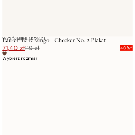
WYRÓŻNIENI ARTYŚCI
Lauren Bencivengo - Checker No. 2 Plakat
71,40 zł
119 zł
40%*
Wybierz rozmiar