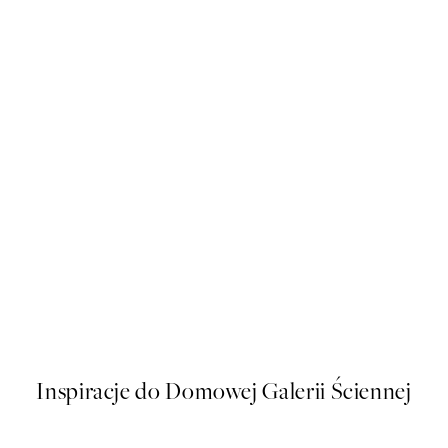
50%*
SS25
Plakat
Happy Place Plakat
Od 16 zł
32 zł
Inspiracje do Domowej Galerii Ściennej