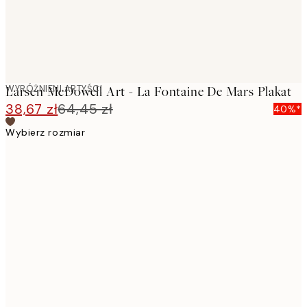
WYRÓŻNIENI ARTYŚCI
Larsen McDowell Art - La Fontaine De Mars Plakat
38,67 zł
64,45 zł
40%*
Wybierz rozmiar