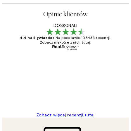
Opinie klientów
DOSKONALI
4.4 na 5 gwiazdek
Na podstawie 108435 recenzji.
Zobacz niektóre z nich tutaj.
Zweryfikowany kupujący
Opinie
klientów
Excellent quality at a nice price
20 kwi
Magdalena B
Zobacz więcej recenzji tutaj