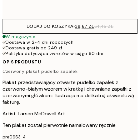
Frame
options
DODAJ DO KOSZYKA
-
38,67 ZŁ
64,45 ZŁ
W magazynie
Dostawa w 2-4 dni roboczych
Dostawa gratis od 249 zł
Polityka dotycząca zwrotów w ciągu 90 dni
OPIS PRODUKTU
Czerwony plakat pudełko zapałek
Plakat przedstawiający otwarte pudełko zapałek z
czerwono-białym wzorem w kratkę i drewniane zapałki z
czerwonymi główkami. Ilustracja ma delikatną akwarelową
fakturę.
Artist: Larsen McDowell Art
Ten plakat został pierwotnie namalowany ręcznie.
pre0663-4