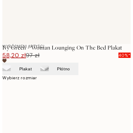
WYRÓŻNIENI ARTYŚCI
Ivy Green - Woman Lounging On The Bed Plakat
58,20 zł
97 zł
40%*
Plakat
Płótno
Wybierz rozmiar