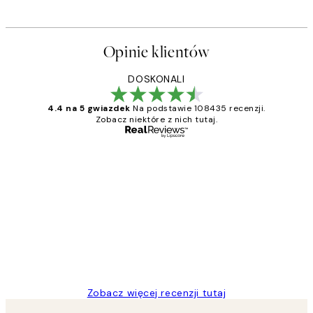
Opinie klientów
DOSKONALI
4.4 na 5 gwiazdek
Na podstawie 108435 recenzji.
Zobacz niektóre z nich tutaj.
Zweryfikowany kupujący
Opinie
klientów
Excellent quality at a nice price
20 kwi
Magdalena B
Zobacz więcej recenzji tutaj