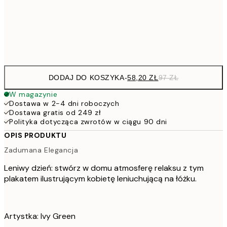
15
Frame
options
DODAJ DO KOSZYKA
-
58,20 ZŁ
97 ZŁ
W magazynie
Dostawa w 2-4 dni roboczych
Dostawa gratis od 249 zł
Polityka dotycząca zwrotów w ciągu 90 dni
OPIS PRODUKTU
Zadumana Elegancja
Leniwy dzień: stwórz w domu atmosferę relaksu z tym
plakatem ilustrującym kobietę leniuchującą na łóżku.
Artystka: Ivy Green