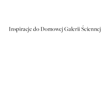
inha Portimao Plakat
Karolina Mila - Pink Vespa Pla
Od 58,20 zł
97 zł
Inspiracje do Domowej Galerii Ściennej