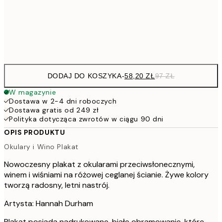
15
Frame
options
DODAJ DO KOSZYKA
-
58,20 ZŁ
97 ZŁ
W magazynie
Dostawa w 2-4 dni roboczych
Dostawa gratis od 249 zł
Polityka dotycząca zwrotów w ciągu 90 dni
OPIS PRODUKTU
Okulary i Wino Plakat
Nowoczesny plakat z okularami przeciwsłonecznymi,
winem i wiśniami na różowej ceglanej ścianie. Żywe kolory
tworzą radosny, letni nastrój.
Artysta: Hannah Durham
Plakat posiada nadrukowane, białe obramowanie, które