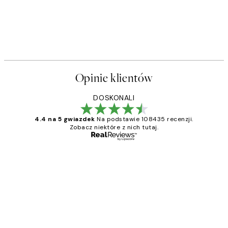
Opinie klientów
DOSKONALI
4.4 na 5 gwiazdek
Na podstawie 108435 recenzji.
Zobacz niektóre z nich tutaj.
Zweryfikowany kupujący
Opinie
klientów
Excellent quality at a nice price
20 kwi