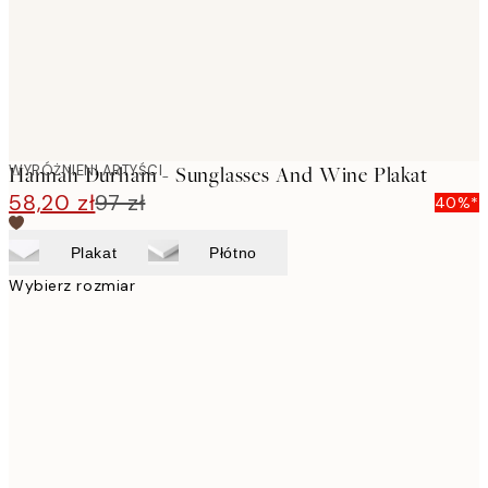
WYRÓŻNIENI ARTYŚCI
Hannah Durham - Sunglasses And Wine Plakat
58,20 zł
97 zł
40%*
Plakat
Płótno
Wybierz rozmiar