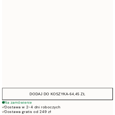
40x50 cm
11
50x50 cm
11
50x70 cm
15
70x100 cm
22
100x150 cm
52
Frame
options
DODAJ DO KOSZYKA
-
64,45 ZŁ
Na zamówienie
Dostawa w 2-4 dni roboczych
Dostawa gratis od 249 zł