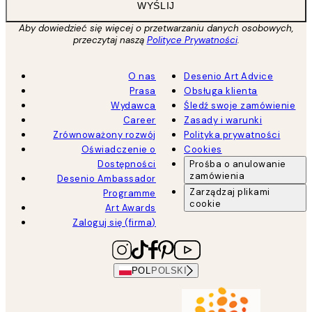
WYŚLIJ
Aby dowiedzieć się więcej o przetwarzaniu danych osobowych,
przeczytaj naszą
Polityce Prywatności
.
O nas
Desenio Art Advice
Prasa
Obsługa klienta
Wydawca
Śledź swoje zamówienie
Career
Zasady i warunki
Zrównoważony rozwój
Polityka prywatności
Oświadczenie o
Cookies
Dostępności
Prośba o anulowanie
zamówienia
Desenio Ambassador
Zarządzaj plikami
Programme
cookie
Art Awards
Zaloguj się (firma)
POL
POLSKI