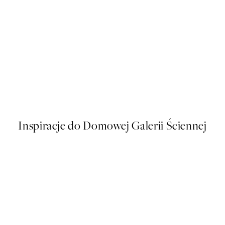
50%*
All My Heart Plakat
Olive Branches in Vase Plakat
Od 26,98 zł
53,95 zł
Inspiracje do Domowej Galerii Ściennej