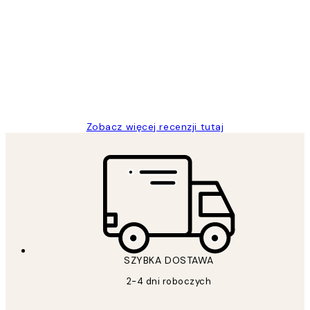
Opinie
klientów
Excellent quality at a nice price
20 kwi
Magdalena B
Zobacz więcej recenzji tutaj
SZYBKA DOSTAWA
2-4 dni roboczych