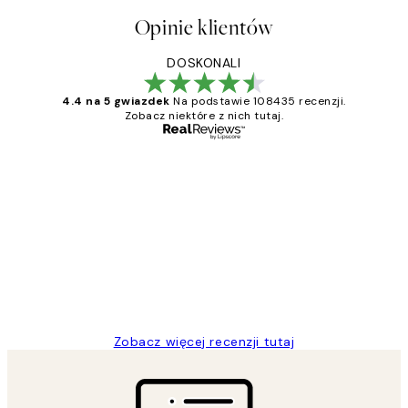
Opinie klientów
DOSKONALI
4.4 na 5 gwiazdek
Na podstawie 108435 recenzji.
Zobacz niektóre z nich tutaj.
Zweryfikowany kupujący
Opinie
klientów
Excellent quality at a nice price
20 kwi
Magdalena B
Zobacz więcej recenzji tutaj