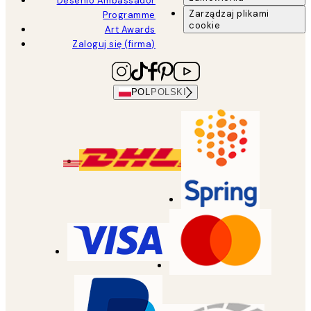
Desenio Ambassador
Zarządzaj plikami
Programme
cookie
Art Awards
Zaloguj się (firma)
POL
POLSKI