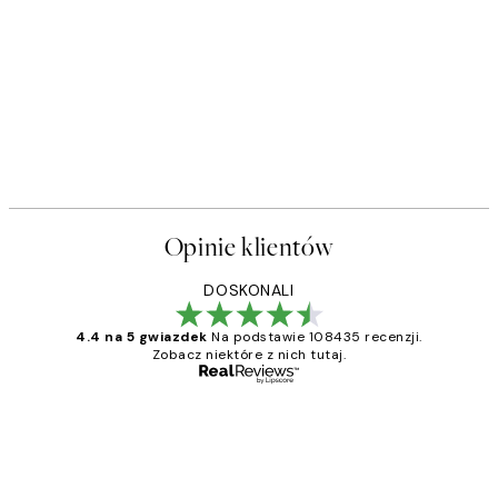
Opinie klientów
DOSKONALI
4.4 na 5 gwiazdek
Na podstawie 108435 recenzji.
Zobacz niektóre z nich tutaj.
Zweryfikowany kupujący
Opinie
klientów
Excellent quality at a nice price