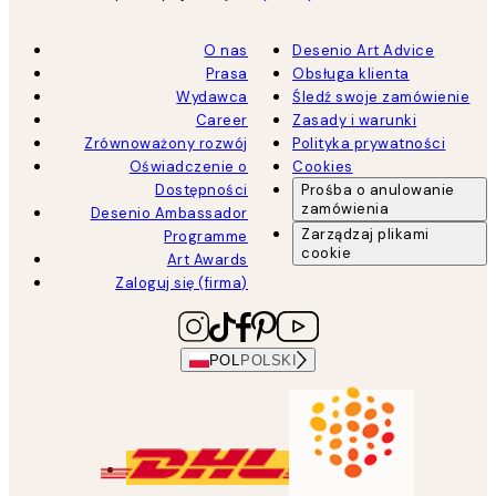
O nas
Desenio Art Advice
Prasa
Obsługa klienta
Wydawca
Śledź swoje zamówienie
Career
Zasady i warunki
Zrównoważony rozwój
Polityka prywatności
Oświadczenie o
Cookies
Dostępności
Prośba o anulowanie
zamówienia
Desenio Ambassador
Zarządzaj plikami
Programme
cookie
Art Awards
Zaloguj się (firma)
POL
POLSKI