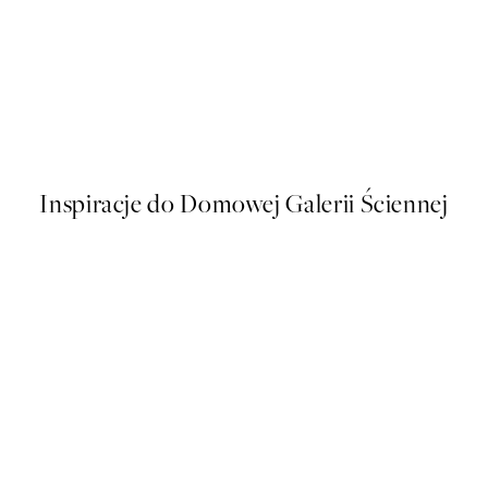
50%*
t
Lion Profile Plakat
Od 43 zł
86 zł
Inspiracje do Domowej Galerii Ściennej