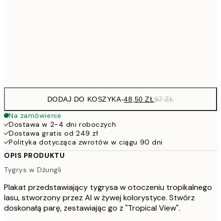
1
7
50x70 cm
15
Frame
options
DODAJ DO KOSZYKA
-
48,50 ZŁ
97 ZŁ
Na zamówienie
Dostawa w 2-4 dni roboczych
Dostawa gratis od 249 zł
Polityka dotycząca zwrotów w ciągu 90 dni
OPIS PRODUKTU
Tygrys w Dżungli
Plakat przedstawiający tygrysa w otoczeniu tropikalnego
lasu, stworzony przez AI w żywej kolorystyce. Stwórz
doskonałą parę, zestawiając go z "Tropical View".