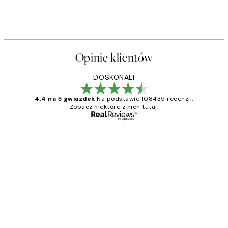
Opinie klientów
DOSKONALI
4.4 na 5 gwiazdek
Na podstawie 108435 recenzji.
Zobacz niektóre z nich tutaj.
Zweryfikowany kupujący
Opinie
klientów
Excellent quality at a nice price
20 kwi
Magdalena B