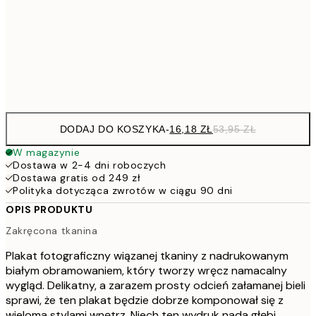
25,8
30x40 cm
Frame
options
DODAJ DO KOSZYKA
-
16,18 ZŁ
53,95 ZŁ
W magazynie
Dostawa w 2-4 dni roboczych
Dostawa gratis od 249 zł
Polityka dotycząca zwrotów w ciągu 90 dni
OPIS PRODUKTU
Zakręcona tkanina
Plakat fotograficzny wiązanej tkaniny z nadrukowanym
białym obramowaniem, który tworzy wręcz namacalny
wygląd. Delikatny, a zarazem prosty odcień załamanej bieli
sprawi, że ten plakat będzie dobrze komponował się z
wieloma stylami wnętrz. Niech ten wydruk nada głębi