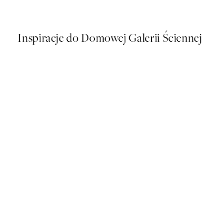
Od 32,23 zł
64,45 zł
Inspiracje do Domowej Galerii Ściennej