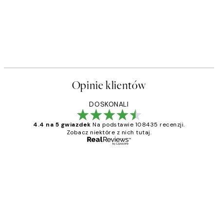
Opinie klientów
DOSKONALI
4.4 na 5 gwiazdek
Na podstawie 108435 recenzji.
Zobacz niektóre z nich tutaj.
Zweryfikowany kupujący
Opinie
klientów
Excellent quality at a nice price