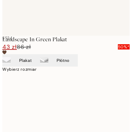
SS24
Landscape In Green Plakat
43 zł
86 zł
50%*
Plakat
Płótno
Wybierz rozmiar