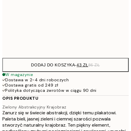
10
70x100 cm
20
264,5
100x150 cm
52
Frame
options
DODAJ DO KOSZYKA
-
43 ZŁ
86 ZŁ
W magazynie
Dostawa w 2-4 dni roboczych
Dostawa gratis od 249 zł
Polityka dotycząca zwrotów w ciągu 90 dni
OPIS PRODUKTU
Zielony Abstrakcyjny Krajobraz
Zanurz się w świecie abstrakcji, dzięki temu plakatowi.
Paleta bieli, jasnej zieleni i ciemnej szarości pozwala
stworzyć naturalny krajobraz. Ten piękny element,