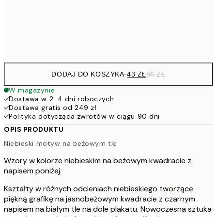
15
Frame
options
DODAJ DO KOSZYKA
-
43 ZŁ
86 ZŁ
W magazynie
Dostawa w 2-4 dni roboczych
Dostawa gratis od 249 zł
Polityka dotycząca zwrotów w ciągu 90 dni
OPIS PRODUKTU
Niebieski motyw na beżowym tle
Wzory w kolorze niebieskim na beżowym kwadracie z
napisem poniżej.
Kształty w różnych odcieniach niebieskiego tworzące
piękną grafikę na jasnobeżowym kwadracie z czarnym
napisem na białym tle na dole plakatu. Nowoczesna sztuka