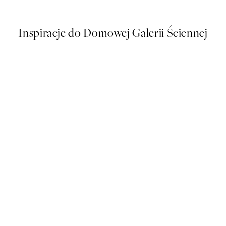
Od 26,98 zł
53,95 zł
Inspiracje do Domowej Galerii Ściennej