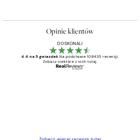
Opinie klientów
DOSKONALI
4.4 na 5 gwiazdek
Na podstawie 108435 recenzji.
Zobacz niektóre z nich tutaj.
Zweryfikowany kupujący
Opinie
klientów
Excellent quality at a nice price
20 kwi
Magdalena B
Zobacz więcej recenzji tutaj