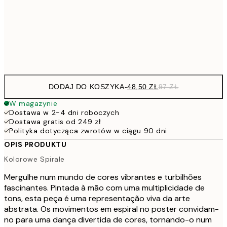
7
50x70 cm
15
Frame
options
DODAJ DO KOSZYKA
-
48,50 ZŁ
97 ZŁ
W magazynie
Dostawa w 2-4 dni roboczych
Dostawa gratis od 249 zł
Polityka dotycząca zwrotów w ciągu 90 dni
OPIS PRODUKTU
Kolorowe Spirale
Mergulhe num mundo de cores vibrantes e turbilhões
fascinantes. Pintada à mão com uma multiplicidade de
tons, esta peça é uma representação viva da arte
abstrata. Os movimentos em espiral no poster convidam-
no para uma dança divertida de cores, tornando-o num