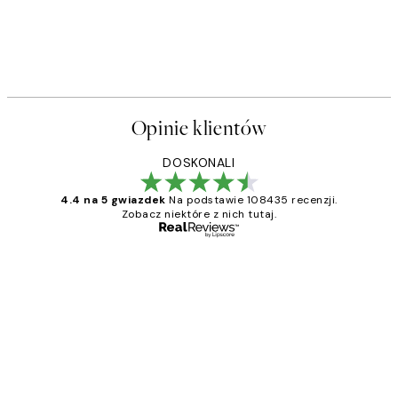
Opinie klientów
DOSKONALI
4.4 na 5 gwiazdek
Na podstawie 108435 recenzji.
Zobacz niektóre z nich tutaj.
Zweryfikowany kupujący
Opinie
klientów
Excellent quality at a nice price
20 kwi
Magdalena B