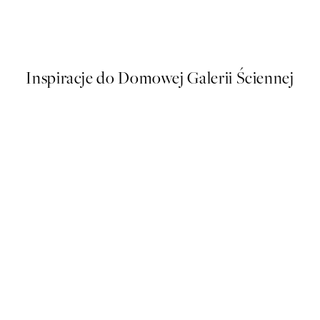
Raissa Oltmanns - Self Love C
Od 58,20 zł
97 zł
Inspiracje do Domowej Galerii Ściennej