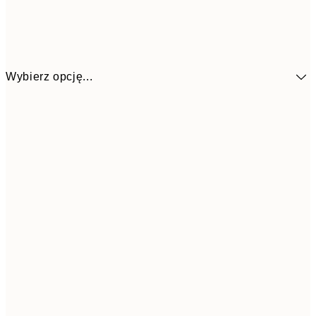
Wybierz opcję...
48,5
30x40 cm