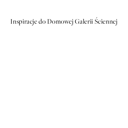
Od 26,98 zł
53,95 zł
Inspiracje do Domowej Galerii Ściennej