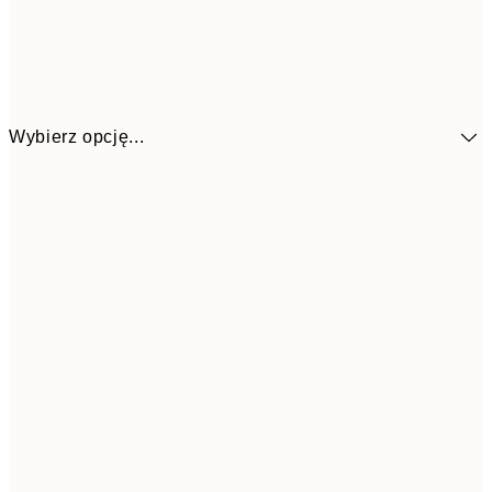
Wybierz opcję...
29,1
30x40 cm