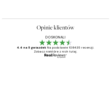
Opinie klientów
DOSKONALI
4.4 na 5 gwiazdek
Na podstawie 108435 recenzji.
Zobacz niektóre z nich tutaj.
Zweryfikowany kupujący
Opinie
klientów
Excellent quality at a nice price
20 kwi
Magdalena B