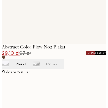
images
Abstract Color Flow No2 Plakat
29,10 zł
97 zł
-70%
Outlet
Plakat
Płótno
Wybierz rozmiar