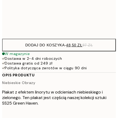
7
50x70 cm
15
Frame
options
DODAJ DO KOSZYKA
-
48,50 ZŁ
97 ZŁ
W magazynie
Dostawa w 2-4 dni roboczych
Dostawa gratis od 249 zł
Polityka dotycząca zwrotów w ciągu 90 dni
OPIS PRODUKTU
Niebieskie Obrazy
Plakat z efektem linorytu w odcieniach niebieskiego i
zielonego. Ten plakat jest częścią naszej kolekcji sztuki
SS25 Green Haven.