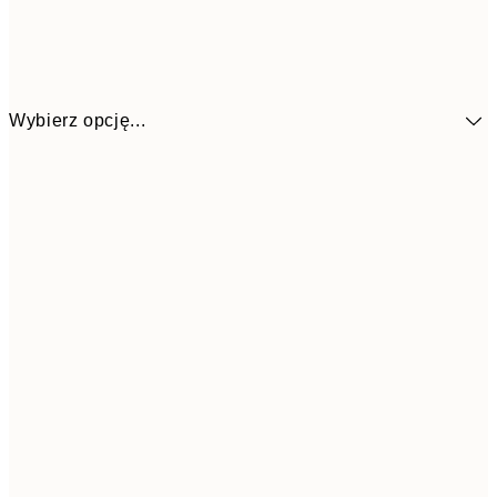
Wybierz opcję...
48,5
30x40 cm