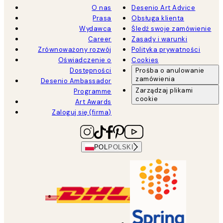
O nas
Desenio Art Advice
Prasa
Obsługa klienta
Wydawca
Śledź swoje zamówienie
Career
Zasady i warunki
Zrównoważony rozwój
Polityka prywatności
Oświadczenie o
Cookies
Dostępności
Prośba o anulowanie
zamówienia
Desenio Ambassador
Zarządzaj plikami
Programme
cookie
Art Awards
Zaloguj się (firma)
POL
POLSKI