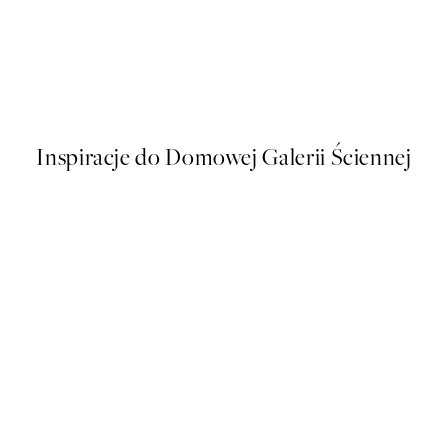
50%*
Boris Draschoff / Kubistika - 
Od 43 zł
86 zł
Inspiracje do Domowej Galerii Ściennej