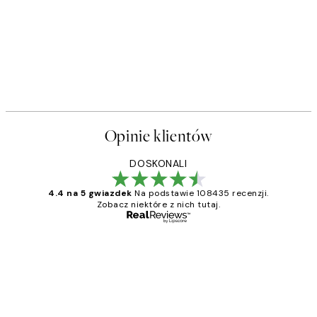
Opinie klientów
DOSKONALI
4.4 na 5 gwiazdek
Na podstawie 108435 recenzji.
Zobacz niektóre z nich tutaj.
Zweryfikowany kupujący
Opinie
klientów
Excellent quality at a nice price