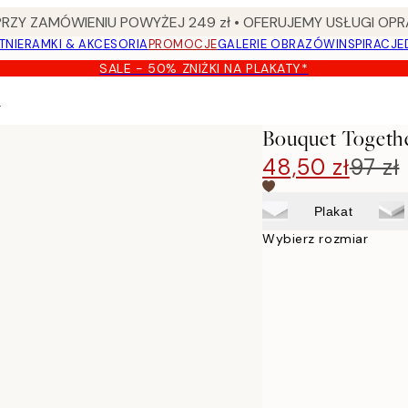
Y ZAMÓWIENIU POWYŻEJ 249 zł • OFERUJEMY USŁUGI OPR
TNIE
RAMKI & AKCESORIA
PROMOCJE
GALERIE OBRAZÓW
INSPIRACJE
SALE - 50% ZNIŻKI NA PLAKATY*
t
Bouquet Togethe
48,50 zł
97 zł
Plakat
Wybierz rozmiar