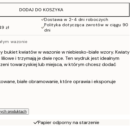
152 zł
DODAJ DO KOSZYKA
Dostawa w 2-4 dni roboczych
Polityka dotycząca zwrotów w ciągu 90
49 zł
dni
iałym wazonie
y bukiet kwiatów w wazonie w niebiesko-białe wzory. Kwiaty
liliowe i trzymają je dwie ręce. Ten wydruk jest idealnym
zeni towarzyskiej lub miejsca, w którym chcesz dodać
kowane, białe obramowanie, które oprawia i eksponuje
zych produktach
Papier odporny na starzenie