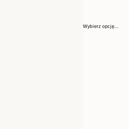
Wybierz opcję...
Frame
30x40 cm
options
50x70 cm