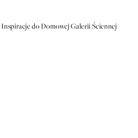
Od 38,67 zł
64,45 zł
Inspiracje do Domowej Galerii Ściennej