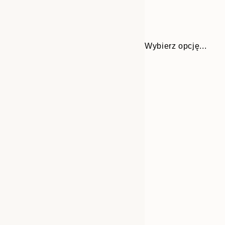
Wybierz opcję...
Frame
70x100 cm
options