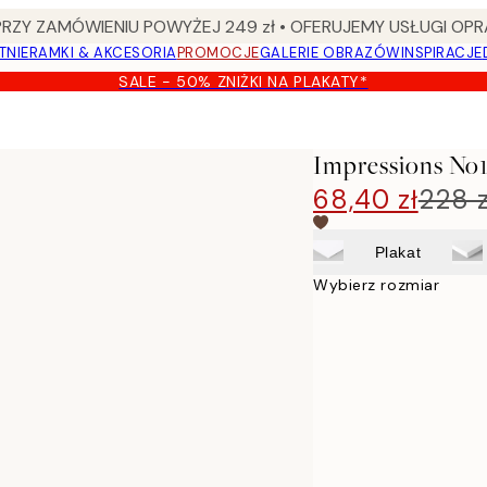
Y ZAMÓWIENIU POWYŻEJ 249 zł • OFERUJEMY USŁUGI OPR
TNIE
RAMKI & AKCESORIA
PROMOCJE
GALERIE OBRAZÓW
INSPIRACJE
SALE - 50% ZNIŻKI NA PLAKATY*
Impressions No1
68,40 zł
228 z
Plakat
Wybierz rozmiar