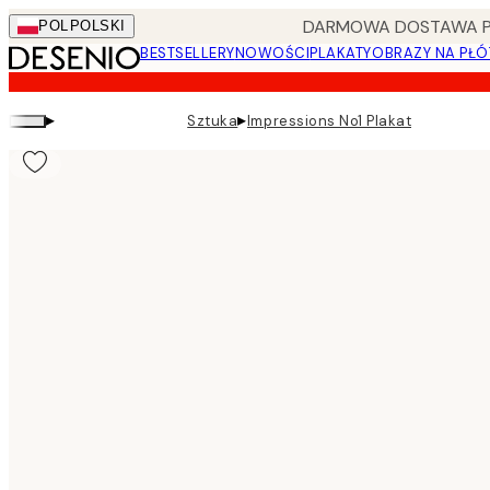
Skip
DARMOWA DOSTAWA PRZ
POL
POLSKI
to
BESTSELLERY
NOWOŚCI
PLAKATY
OBRAZY NA PŁÓ
main
content.
▸
▸
Sztuka
Impressions No1 Plakat