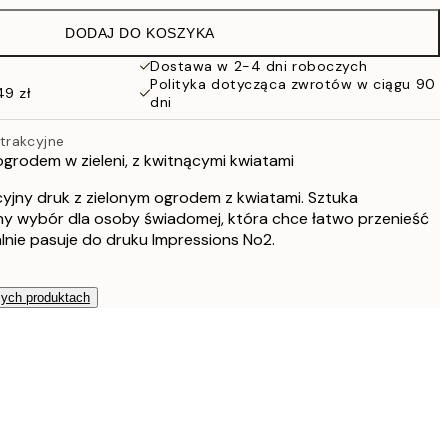
DODAJ DO KOSZYKA
Dostawa w 2-4 dni roboczych
Polityka dotycząca zwrotów w ciągu 90
49 zł
dni
trakcyjne
grodem w zieleni, z kwitnącymi kwiatami
jny druk z zielonym ogrodem z kwiatami. Sztuka
ny wybór dla osoby świadomej, która chce łatwo przenieść
alnie pasuje do druku Impressions No2.
zych produktach