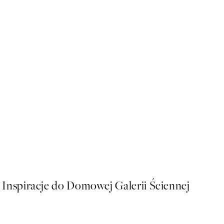
-70%
Outlet
French Landscape No1 Plak
Od 19,34 zł
64,45 zł
Inspiracje do Domowej Galerii Ściennej