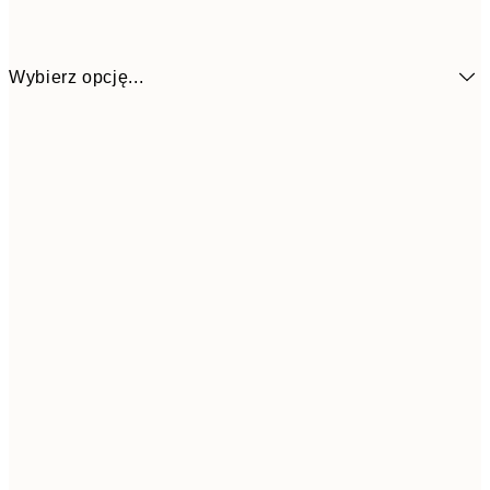
Wybierz opcję...
7
50x70 cm
15