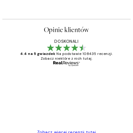
Opinie klientów
DOSKONALI
4.4 na 5 gwiazdek
Na podstawie 108435 recenzji.
Zobacz niektóre z nich tutaj.
Zweryfikowany kupujący
Opinie
klientów
Excellent quality at a nice price
20 kwi
Magdalena B
Zobacz więcej recenzji tutaj