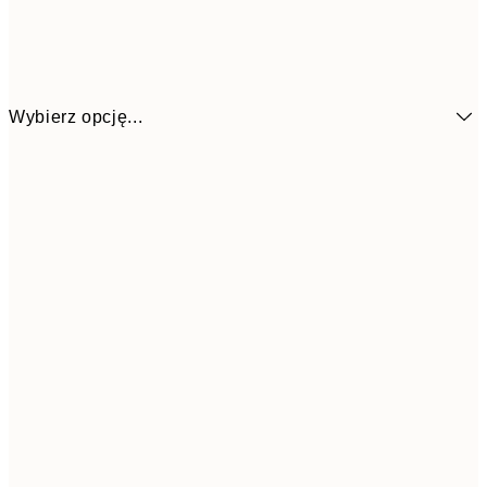
Wybierz opcję...
13x18 cm
3