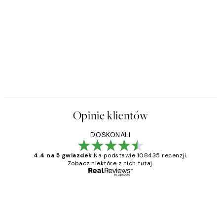
Opinie klientów
DOSKONALI
4.4 na 5 gwiazdek
Na podstawie 108435 recenzji.
Zobacz niektóre z nich tutaj.
Zweryfikowany kupujący
Opinie
klientów
Excellent quality at a nice price