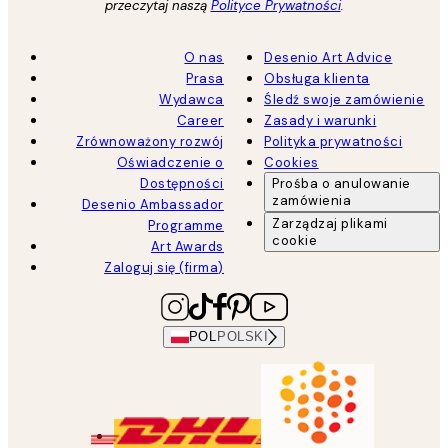
przeczytaj naszą
Polityce Prywatności
.
O nas
Desenio Art Advice
Prasa
Obsługa klienta
Wydawca
Śledź swoje zamówienie
Career
Zasady i warunki
Zrównoważony rozwój
Polityka prywatności
Oświadczenie o
Cookies
Dostępności
Prośba o anulowanie
zamówienia
Desenio Ambassador
Zarządzaj plikami
Programme
cookie
Art Awards
Zaloguj się (firma)
POL
POLSKI