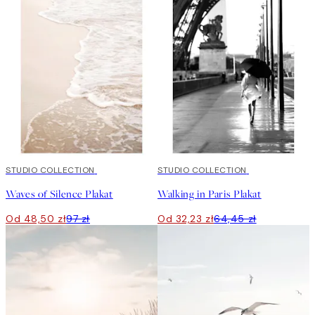
50%*
STUDIO COLLECTION
50%*
STUDIO COLLECTION
Waves of Silence Plakat
Walking in Paris Plakat
Od 48,50 zł
97 zł
Od 32,23 zł
64,45 zł