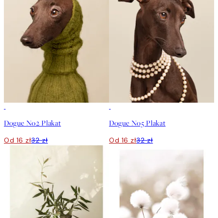
50%*
50%*
Dogue No2 Plakat
Dogue No5 Plakat
Od 16 zł
32 zł
Od 16 zł
32 zł