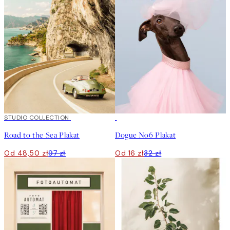
50%*
STUDIO COLLECTION
50%*
Road to the Sea Plakat
Dogue No6 Plakat
Od 48,50 zł
97 zł
Od 16 zł
32 zł