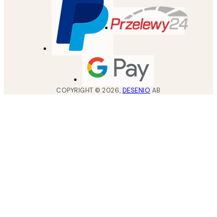
COPYRIGHT ©
2026
,
DESENIO
AB