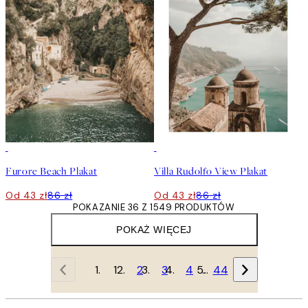
50%*
50%*
Furore Beach Plakat
Villa Rudolfo View Plakat
Od 43 zł
86 zł
Od 43 zł
86 zł
POKAZANIE 36 Z 1549 PRODUKTÓW
POKAŻ WIĘCEJ
1
2
3
4
…
44