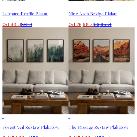
50%*
50%*
Leopard Profile Plakat
Nine Arch Bridge Plakat
Od 43 zł
86 zł
Od 26,98 zł
53,95 zł
-40%
-40%
Forest Veil Zestaw Plakatów
The Passage Zestaw Plakatów