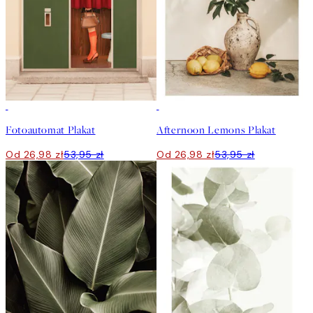
50%*
50%*
Fotoautomat Plakat
Afternoon Lemons Plakat
Od 26,98 zł
53,95 zł
Od 26,98 zł
53,95 zł