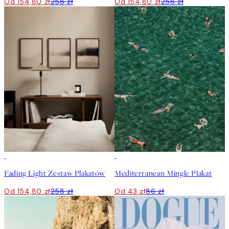
Od 154,80 zł
258 zł
Od 154,80 zł
258 zł
-40%
50%*
Fading Light Zestaw Plakatów
Mediterranean Mingle Plakat
Od 154,80 zł
258 zł
Od 43 zł
86 zł