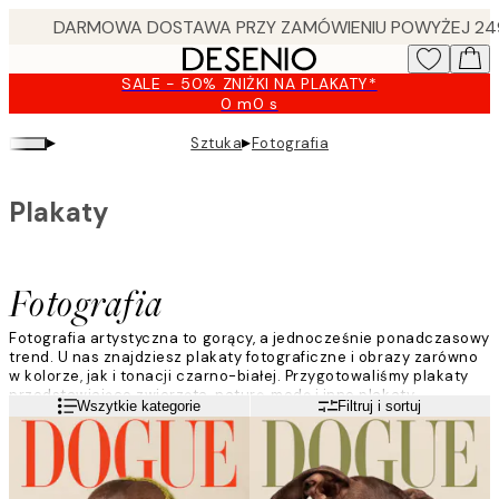
Skip
to
main
SALE - 50% ZNIŻKI NA PLAKATY*
content.
0 m
0 s
Ważny
do:
▸
▸
Sztuka
Fotografia
2026-
08-
09
Plakaty
Fotografia
Fotografia artystyczna to gorący, a jednocześnie ponadczasowy
trend. U nas znajdziesz plakaty fotograficzne i obrazy zarówno
w kolorze, jak i tonacji czarno-białej. Przygotowaliśmy plakaty
przedstawiające zwierzęta, naturę, modę i inne plakaty
Czytaj więcej
Wszytkie kategorie
Filtruj i sortuj
fotograficzne, które dobrze pasują na przykład do plakatów
typograficznych.