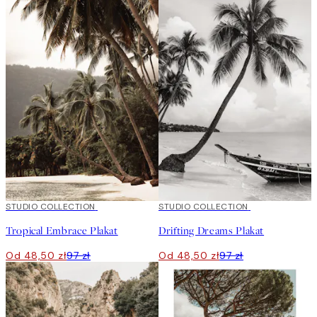
50%*
STUDIO COLLECTION
50%*
STUDIO COLLECTION
Tropical Embrace Plakat
Drifting Dreams Plakat
Od 48,50 zł
97 zł
Od 48,50 zł
97 zł