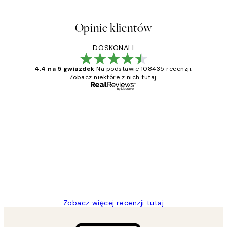
Opinie klientów
DOSKONALI
4.4 na 5 gwiazdek
Na podstawie 108435 recenzji.
Zobacz niektóre z nich tutaj.
Zweryfikowany kupujący
Opinie
klientów
Excellent quality at a nice price
20 kwi
Magdalena B
Zobacz więcej recenzji tutaj