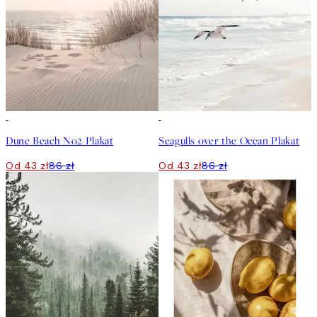
50%*
50%*
Dune Beach No2 Plakat
Seagulls over the Ocean Plakat
Od 43 zł
86 zł
Od 43 zł
86 zł