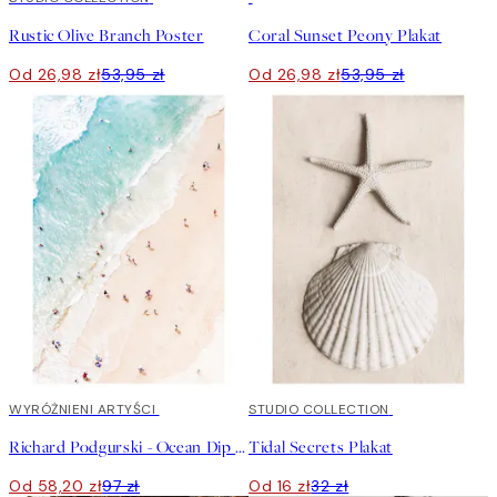
Rustic Olive Branch Poster
Coral Sunset Peony Plakat
Od 26,98 zł
53,95 zł
Od 26,98 zł
53,95 zł
40%*
WYRÓŻNIENI ARTYŚCI
50%*
STUDIO COLLECTION
Richard Podgurski - Ocean Dip Plakat
Tidal Secrets Plakat
Od 58,20 zł
97 zł
Od 16 zł
32 zł