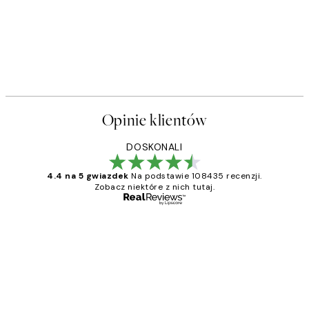
Opinie klientów
DOSKONALI
4.4 na 5 gwiazdek
Na podstawie 108435 recenzji.
Zobacz niektóre z nich tutaj.
Zweryfikowany kupujący
Opinie
klientów
Excellent quality at a nice price