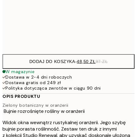
15
11
70x100 cm
22
Frame
options
DODAJ DO KOSZYKA
-
48,50 ZŁ
97 ZŁ
W magazynie
Dostawa w 2-4 dni roboczych
Dostawa gratis od 249 zł
Polityka dotycząca zwrotów w ciągu 90 dni
OPIS PRODUKTU
Zielony botaniczny w oranżerii
Bujnie rozrośnięte rośliny w oranżerii
Widok okna wewnątrz rustykalnej oranżerii. Jego szybę
bujnie porasta roślinność. Zestaw ten druk z innymi
z kolekcji Studio Renewal, aby uzyskać doskonale ułożoną