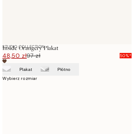
STUDIO COLLECTION
Inside Orangery Plakat
48,50 zł
97 zł
50%*
Plakat
Płótno
Wybierz rozmiar