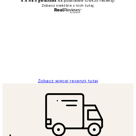
4.4 na 5 gwiazdek
Na podstawie 108435 recenzji.
Zobacz niektóre z nich tutaj.
Zweryfikowany kupujący
Opinie
klientów
Excellent quality at a nice price
20 kwi
Magdalena B
Zobacz więcej recenzji tutaj