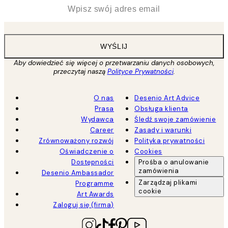
*
Email
WYŚLIJ
Aby dowiedzieć się więcej o przetwarzaniu danych osobowych,
przeczytaj naszą
Polityce Prywatności
.
O nas
Desenio Art Advice
Prasa
Obsługa klienta
Wydawca
Śledź swoje zamówienie
Career
Zasady i warunki
Zrównoważony rozwój
Polityka prywatności
Oświadczenie o
Cookies
Dostępności
Prośba o anulowanie
zamówienia
Desenio Ambassador
Zarządzaj plikami
Programme
cookie
Art Awards
Zaloguj się (firma)