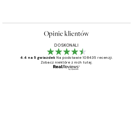
Opinie klientów
DOSKONALI
4.4 na 5 gwiazdek
Na podstawie 108435 recenzji.
Zobacz niektóre z nich tutaj.
Zweryfikowany kupujący
Opinie
klientów
Excellent quality at a nice price
20 kwi
Magdalena B