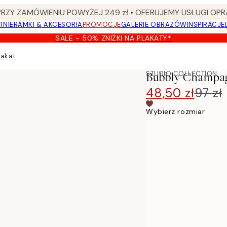
Y ZAMÓWIENIU POWYŻEJ 249 zł • OFERUJEMY USŁUGI OPR
TNIE
RAMKI & AKCESORIA
PROMOCJE
GALERIE OBRAZÓW
INSPIRACJE
SALE - 50% ZNIŻKI NA PLAKATY*
lakat
STUDIO COLLECTION
Bubbly Champag
48,50 zł
97 zł
Wybierz rozmiar