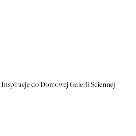
50%*
Polka Dotted Dream Plakat
Od 48,50 zł
97 zł
Inspiracje do Domowej Galerii Ściennej