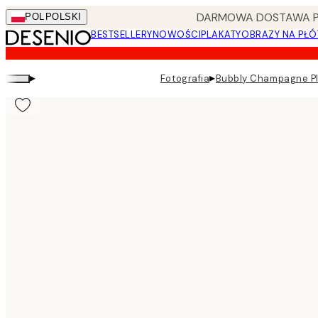
Skip
DARMOWA DOSTAWA PRZ
POL
POLSKI
to
BESTSELLERY
NOWOŚCI
PLAKATY
OBRAZY NA PŁÓ
main
content.
▸
▸
Fotografia
Bubbly Champagne P