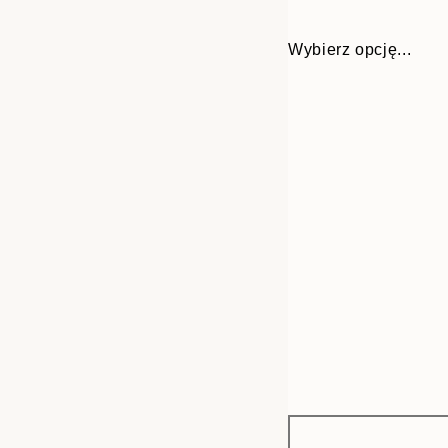
Wybierz opcję...
Frame
30x40 cm
options
50x70 cm