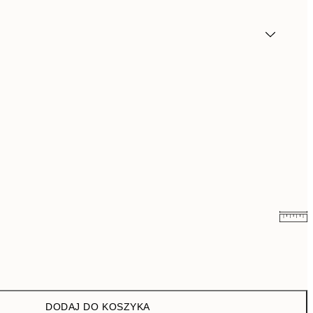
48,50 zł
97 zł
76 zł
152 zł
DODAJ DO KOSZYKA