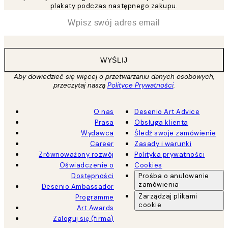
plakaty podczas następnego zakupu.
*
Email
WYŚLIJ
Aby dowiedzieć się więcej o przetwarzaniu danych osobowych,
przeczytaj naszą
Polityce Prywatności
.
O nas
Desenio Art Advice
Prasa
Obsługa klienta
Wydawca
Śledź swoje zamówienie
Career
Zasady i warunki
Zrównoważony rozwój
Polityka prywatności
Oświadczenie o
Cookies
Dostępności
Prośba o anulowanie
zamówienia
Desenio Ambassador
Zarządzaj plikami
Programme
cookie
Art Awards
Zaloguj się (firma)