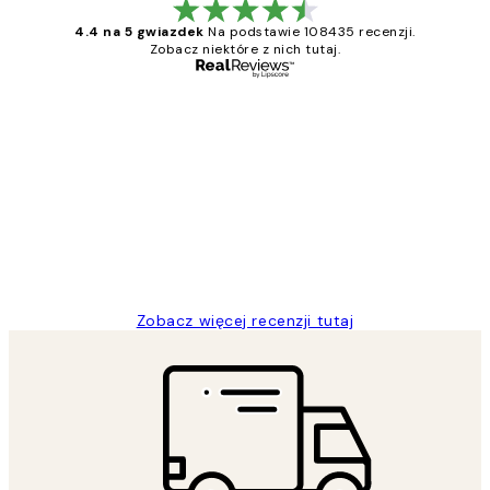
4.4 na 5 gwiazdek
Na podstawie 108435 recenzji.
Zobacz niektóre z nich tutaj.
Zweryfikowany kupujący
Opinie
klientów
Excellent quality at a nice price
20 kwi
Magdalena B
Zobacz więcej recenzji tutaj