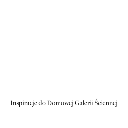
50%*
Bottoms Up Plakat
Od 48,50 zł
97 zł
Inspiracje do Domowej Galerii Ściennej