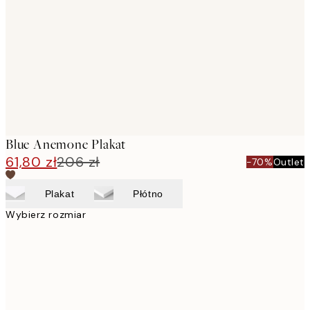
images
Blue Anemone Plakat
61,80 zł
206 zł
-70%
Outlet
Plakat
Płótno
Wybierz rozmiar