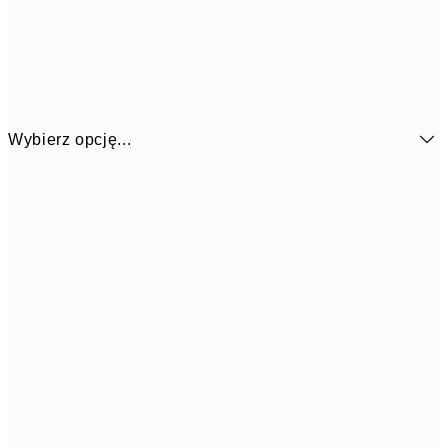
Wybierz opcję...
61,8
70x100 cm