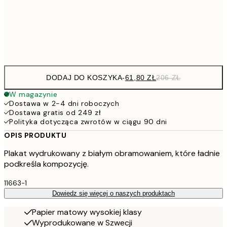
20
Frame
options
DODAJ DO KOSZYKA
-
61,80 ZŁ
206 ZŁ
W magazynie
Dostawa w 2-4 dni roboczych
Dostawa gratis od 249 zł
Polityka dotycząca zwrotów w ciągu 90 dni
OPIS PRODUKTU
Plakat wydrukowany z białym obramowaniem, które ładnie
podkreśla kompozycję.
11663-1
Dowiedz się więcej o naszych produktach
Papier matowy wysokiej klasy
Wyprodukowane w Szwecji