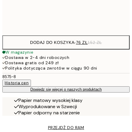
15
Frame
options
DODAJ DO KOSZYKA
-
76 ZŁ
152 ZŁ
W magazynie
Dostawa w 2-4 dni roboczych
Dostawa gratis od 249 zł
Polityka dotycząca zwrotów w ciągu 90 dni
8575-8
Historia cen
Dowiedz się więcej o naszych produktach
Papier matowy wysokiej klasy
Wyprodukowane w Szwecji
Papier odporny na starzenie
PRZEJDŹ DO RAM