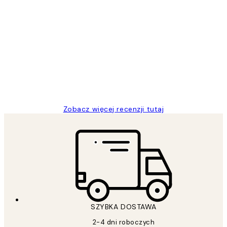
Zweryfikowany kupujący
Opinie
klientów
Excellent quality at a nice price
20 kwi
Magdalena B
Zobacz więcej recenzji tutaj
SZYBKA DOSTAWA
2-4 dni roboczych