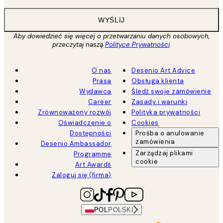
WYŚLIJ
Aby dowiedzieć się więcej o przetwarzaniu danych osobowych,
przeczytaj naszą
Polityce Prywatności
.
O nas
Desenio Art Advice
Prasa
Obsługa klienta
Wydawca
Śledź swoje zamówienie
Career
Zasady i warunki
Zrównoważony rozwój
Polityka prywatności
Oświadczenie o
Cookies
Dostępności
Prośba o anulowanie
zamówienia
Desenio Ambassador
Zarządzaj plikami
Programme
cookie
Art Awards
Zaloguj się (firma)
POL
POLSKI