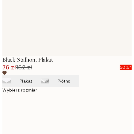
images
Black Stallion, Plakat
76 zł
152 zł
50%*
Plakat
Płótno
Wybierz rozmiar