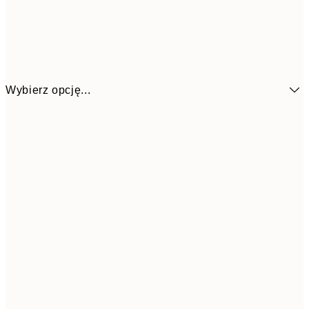
Wybierz opcję...
7
50x70 cm