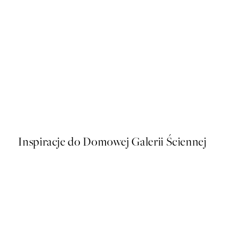
50%*
Positano Postcard Plakat
Od 43 zł
86 zł
Inspiracje do Domowej Galerii Ściennej