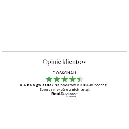
Opinie klientów
DOSKONALI
4.4 na 5 gwiazdek
Na podstawie 108435 recenzji.
Zobacz niektóre z nich tutaj.
Zweryfikowany kupujący
Opinie
klientów
Excellent quality at a nice price