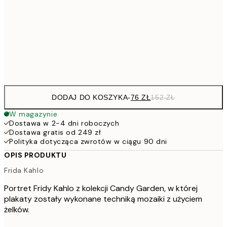
15
264,5
100x150 cm
52
Frame
options
DODAJ DO KOSZYKA
-
76 ZŁ
152 ZŁ
W magazynie
Dostawa w 2-4 dni roboczych
Dostawa gratis od 249 zł
Polityka dotycząca zwrotów w ciągu 90 dni
OPIS PRODUKTU
Frida Kahlo
Portret Fridy Kahlo z kolekcji Candy Garden, w której
plakaty zostały wykonane techniką mozaiki z użyciem
żelków.