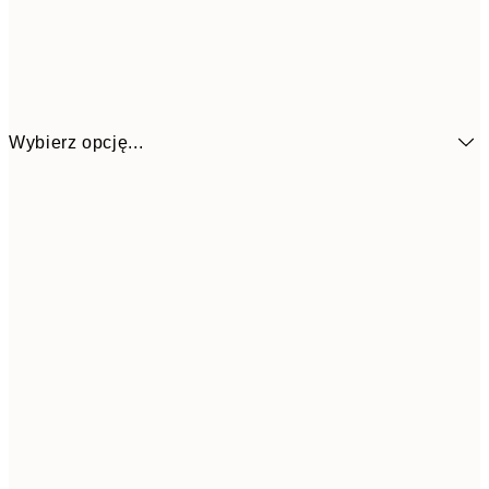
Wybierz opcję...
7
50x70 cm