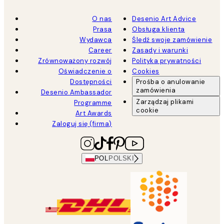
O nas
Desenio Art Advice
Prasa
Obsługa klienta
Wydawca
Śledź swoje zamówienie
Career
Zasady i warunki
Zrównoważony rozwój
Polityka prywatności
Oświadczenie o
Cookies
Dostępności
Prośba o anulowanie
zamówienia
Desenio Ambassador
Zarządzaj plikami
Programme
cookie
Art Awards
Zaloguj się (firma)
POL
POLSKI