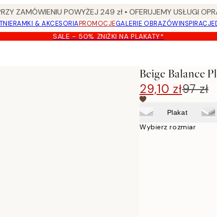
Y ZAMÓWIENIU POWYŻEJ 249 zł • OFERUJEMY USŁUGI OPR
TNIE
RAMKI & AKCESORIA
PROMOCJE
GALERIE OBRAZÓW
INSPIRACJE
SALE - 50% ZNIŻKI NA PLAKATY*
Beige Balance P
29,10 zł
97 zł
Plakat
Wybierz rozmiar