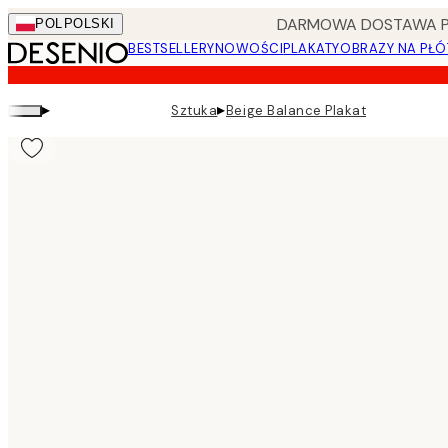
Skip
DARMOWA DOSTAWA PRZ
POL
POLSKI
to
BESTSELLERY
NOWOŚCI
PLAKATY
OBRAZY NA PŁÓ
main
content.
▸
▸
Sztuka
Beige Balance Plakat