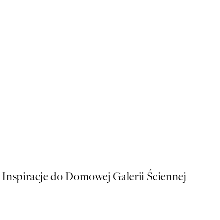
50%*
László Moholy-Nagy - Kons
Od 43 zł
86 zł
Inspiracje do Domowej Galerii Ściennej