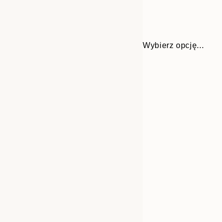
Wybierz opcję...
Frame
30x40 cm
options