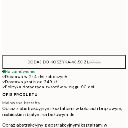
7
50x70 cm
15
11
70x100 cm
22
Frame
options
DODAJ DO KOSZYKA
-
48,50 ZŁ
97 ZŁ
Na zamówienie
Dostawa w 2-4 dni roboczych
Dostawa gratis od 249 zł
Polityka dotycząca zwrotów w ciągu 90 dni
OPIS PRODUKTU
Malowane kształty
Obraz z abstrakcyjnymi kształtami w kolorach brązowym,
niebieskim i białym na beżowym tle
Obraz abstrakcyjny z abstrakcyjnymi kształtami w