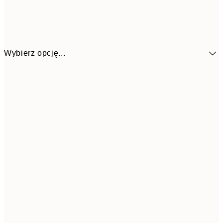
Wybierz opcję...
48,5
30x40 cm