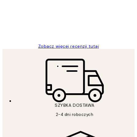
klientów
Excellent quality at a nice price
20 kwi
Magdalena B
Zobacz więcej recenzji tutaj
SZYBKA DOSTAWA
2-4 dni roboczych