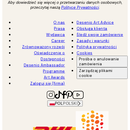
Aby dowiedzieć się więcej o przetwarzaniu danych osobowych,
przeczytaj naszą
Polityce Prywatności
.
O nas
Desenio Art Advice
Prasa
Obsługa klienta
Wydawca
Śledź swoje zamówienie
Career
Zasady i warunki
Zrównoważony rozwój
Polityka prywatności
Oświadczenie o
Cookies
Dostępności
Prośba o anulowanie
zamówienia
Desenio Ambassador
Zarządzaj plikami
Programme
cookie
Art Awards
Zaloguj się (firma)
POL
POLSKI