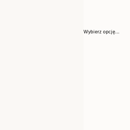
Wybierz opcję...
Frame
21x30 cm
options