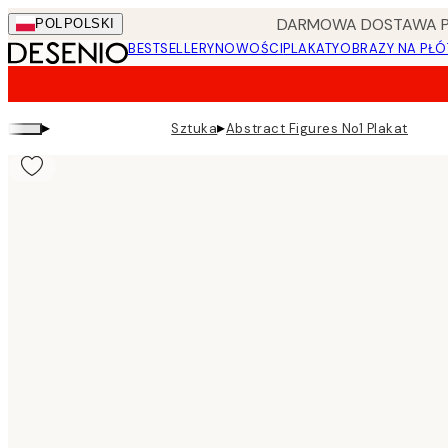
Skip
DARMOWA DOSTAWA PRZ
POL
POLSKI
to
BESTSELLERY
NOWOŚCI
PLAKATY
OBRAZY NA PŁÓ
main
content.
▸
▸
Sztuka
Abstract Figures No1 Plakat