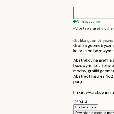
30x40 cm
50x70 cm
W magazynie
Dostawa gratis od 2
70x100 cm
Grafika geometryczna 
Grafika geometryczna
kolorze na beżowym t
Abstrakcyjna grafika
beżowym tle, z tekstem
modny, grafiki geome
Abstract Figures No2 
parę.
Plakat wydrukowany z
12694-4
Historia cen
Dowiedz się więcej o nas