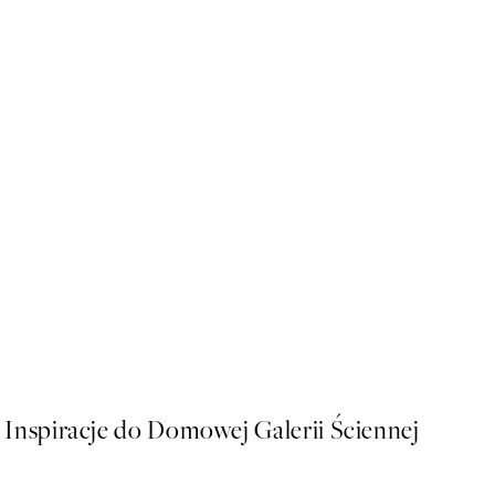
50%*
Abstract Lines and Shapes 
Od 32,23 zł
64,45 zł
Inspiracje do Domowej Galerii Ściennej