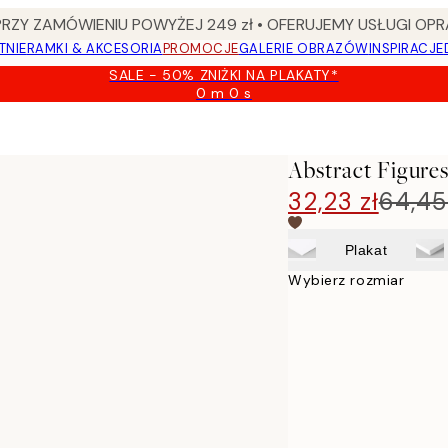
Y ZAMÓWIENIU POWYŻEJ 249 zł • OFERUJEMY USŁUGI OPR
TNIE
RAMKI & AKCESORIA
PROMOCJE
GALERIE OBRAZÓW
INSPIRACJE
SALE - 50% ZNIŻKI NA PLAKATY*
0 m
0 s
Ważny
do:
2026-
08-
Abstract Figures
09
32,23 zł
64,45
Plakat
Wybierz rozmiar