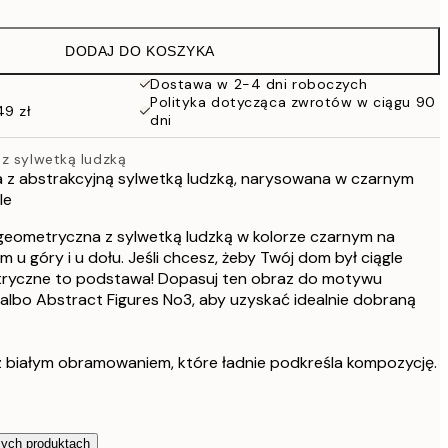
48,50 zł
97 zł
DODAJ DO KOSZYKA
76 zł
152 zł
Dostawa w 2-4 dni roboczych
Polityka dotycząca zwrotów w ciągu 90
114 zł
49 zł
dni
228 zł
z sylwetką ludzką
 z abstrakcyjną sylwetką ludzką, narysowana w czarnym
le
 geometryczna z sylwetką ludzką w kolorze czarnym na
 u góry i u dołu. Jeśli chcesz, żeby Twój dom był ciągle
tryczne to podstawa! Dopasuj ten obraz do motywu
albo Abstract Figures No3, aby uzyskać idealnie dobraną
 białym obramowaniem, które ładnie podkreśla kompozycję.
zych produktach