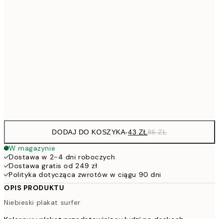
7
50x70 cm
15
10
70x100 cm
20
264,5
100x150 cm
52
Frame
options
DODAJ DO KOSZYKA
-
43 ZŁ
86 ZŁ
W magazynie
Dostawa w 2-4 dni roboczych
Dostawa gratis od 249 zł
Polityka dotycząca zwrotów w ciągu 90 dni
OPIS PRODUKTU
Niebieski plakat surfer