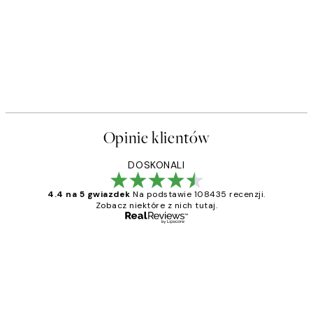
Opinie klientów
DOSKONALI
4.4 na 5 gwiazdek
Na podstawie 108435 recenzji.
Zobacz niektóre z nich tutaj.
Zweryfikowany kupujący
Opinie
klientów
Excellent quality at a nice price