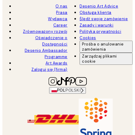
O nas
Desenio Art Advice
Prasa
Obsługa klienta
Wydawca
Śledź swoje zamówienie
Career
Zasady i warunki
Zrównoważony rozwój
Polityka prywatności
Oświadczenie o
Cookies
Dostępności
Prośba o anulowanie
zamówienia
Desenio Ambassador
Zarządzaj plikami
Programme
cookie
Art Awards
Zaloguj się (firma)
POL
POLSKI