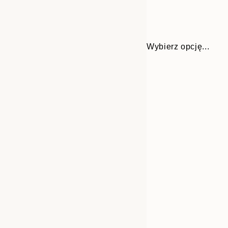
Wybierz opcję...
Frame
21x30 cm
options
30x40 cm