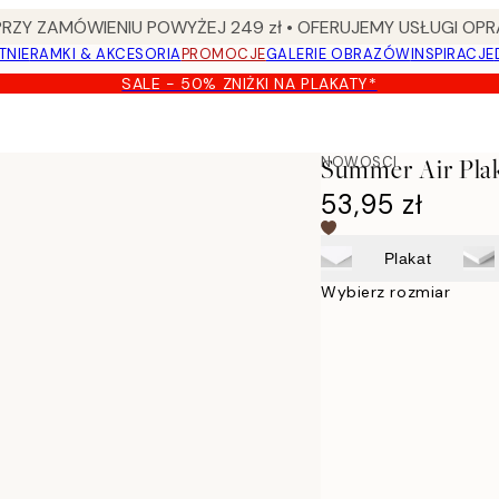
Y ZAMÓWIENIU POWYŻEJ 249 zł • OFERUJEMY USŁUGI OPR
TNIE
RAMKI & AKCESORIA
PROMOCJE
GALERIE OBRAZÓW
INSPIRACJE
SALE - 50% ZNIŻKI NA PLAKATY*
NOWOSCI
Summer Air Pla
53,95 zł
Plakat
Wybierz rozmiar