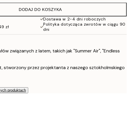
DODAJ DO KOSZYKA
108 zł
Dostawa w 2-4 dni roboczych
Polityka dotycząca zwrotów w ciągu 90
49 zł
108 zł
dni
152 zł
słów związanych z latem, takich jak "Summer Air", "Endless
206 zł
t, stworzony przez projektanta z naszego sztokholmskiego
529 zł
zych produktach