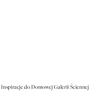
50%*
Alfred Sisley - Rest along t
Od 43 zł
86 zł
Inspiracje do Domowej Galerii Ściennej