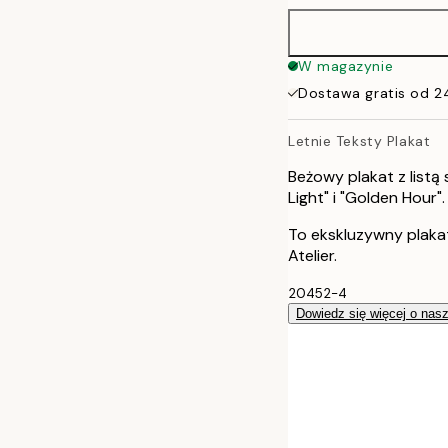
40x50 cm
W magazynie
Dostawa gratis od 2
50x50 cm
Letnie Teksty Plakat
50x70 cm
Beżowy plakat z listą 
70x100 cm
Light" i "Golden Hour".
To ekskluzywny plaka
100x150 cm
Atelier.
20452-4
Dowiedz się więcej o nas