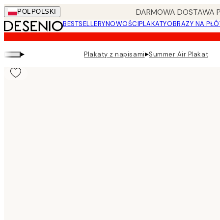
Skip
DARMOWA DOSTAWA PRZ
POL
POLSKI
to
BESTSELLERY
NOWOŚCI
PLAKATY
OBRAZY NA PŁÓ
main
content.
▸
▸
Plakaty z napisami
Summer Air Plakat