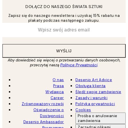
DOŁĄCZ DO NASZEGO ŚWIATA SZTUKI
Zapisz się do naszego newslettera i uzyskaj 15% rabatu na
plakaty podczas następnego zakupu.
*
Email
WYŚLIJ
Aby dowiedzieć się więcej o przetwarzaniu danych osobowych,
przeczytaj naszą
Polityce Prywatności
.
O nas
Desenio Art Advice
Prasa
Obsługa klienta
Wydawca
Śledź swoje zamówienie
Career
Zasady i warunki
Zrównoważony rozwój
Polityka prywatności
Oświadczenie o
Cookies
Dostępności
Prośba o anulowanie
zamówienia
Desenio Ambassador
Zarządzaj plikami
Programme