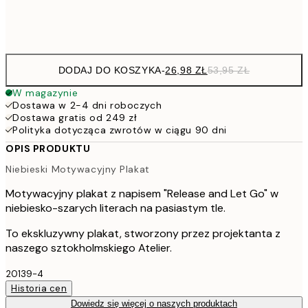
Frame
options
DODAJ DO KOSZYKA
-
26,98 ZŁ
53,95 ZŁ
W magazynie
Dostawa w 2-4 dni roboczych
Dostawa gratis od 249 zł
Polityka dotycząca zwrotów w ciągu 90 dni
OPIS PRODUKTU
Niebieski Motywacyjny Plakat
Motywacyjny plakat z napisem "Release and Let Go" w
niebiesko-szarych literach na pasiastym tle.
To ekskluzywny plakat, stworzony przez projektanta z
naszego sztokholmskiego Atelier.
20139-4
Historia cen
Dowiedz się więcej o naszych produktach