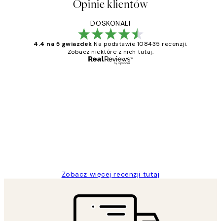
Opinie klientów
DOSKONALI
4.4 na 5 gwiazdek
Na podstawie 108435 recenzji.
Zobacz niektóre z nich tutaj.
Zweryfikowany kupujący
Opinie
klientów
Excellent quality at a nice price
20 kwi
Magdalena B
Zobacz więcej recenzji tutaj