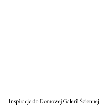
50%*
Howdy Honey Plakat
Od 32,23 zł
64,45 zł
Inspiracje do Domowej Galerii Ściennej