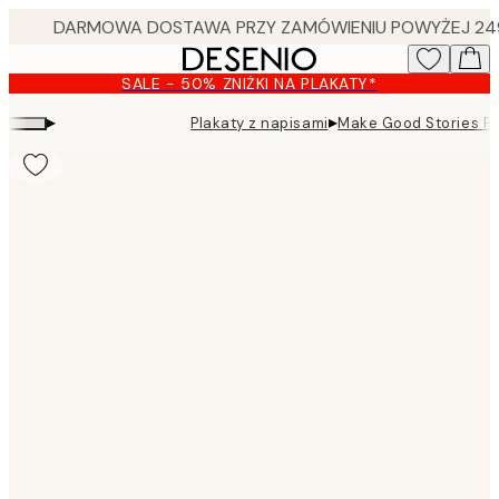
Skip
to
main
SALE - 50% ZNIŻKI NA PLAKATY*
content.
▸
▸
Plakaty z napisami
Make Good Stories Pl
Product
images