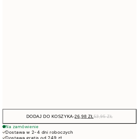
4
30x40 cm
5
40x50 cm
10
7
50x70 cm
15
10
70x100 cm
20
264,5
100x150 cm
52
Frame
options
DODAJ DO KOSZYKA
-
26,98 ZŁ
53,95 ZŁ
Na zamówienie
Dostawa w 2-4 dni roboczych
Dostawa gratis od 249 zł