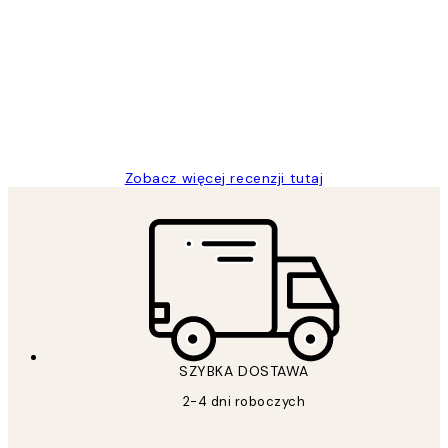
klientów
Excellent quality at a nice price
20 kwi
Magdalena B
Zobacz więcej recenzji tutaj
SZYBKA DOSTAWA
2-4 dni roboczych