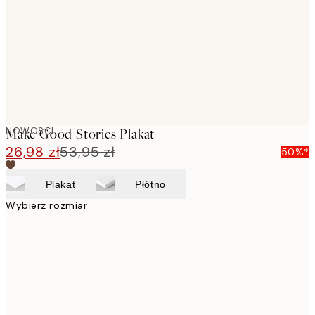
NOWOSCI
Make Good Stories Plakat
26,98 zł
53,95 zł
50%*
Plakat
Płótno
Wybierz rozmiar