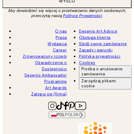
WYŚLIJ
Aby dowiedzieć się więcej o przetwarzaniu danych osobowych,
przeczytaj naszą
Polityce Prywatności
.
O nas
Desenio Art Advice
Prasa
Obsługa klienta
Wydawca
Śledź swoje zamówienie
Career
Zasady i warunki
Zrównoważony rozwój
Polityka prywatności
Oświadczenie o
Cookies
Dostępności
Prośba o anulowanie
zamówienia
Desenio Ambassador
Zarządzaj plikami
Programme
cookie
Art Awards
Zaloguj się (firma)
POL
POLSKI