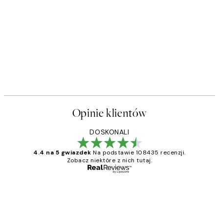
Opinie klientów
DOSKONALI
4.4 na 5 gwiazdek
Na podstawie 108435 recenzji.
Zobacz niektóre z nich tutaj.
Zweryfikowany kupujący
Opinie
klientów
Excellent quality at a nice price