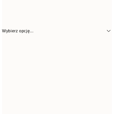
Wybierz opcję...
21x30 cm
53,9