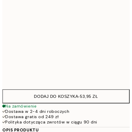
30x40 cm
8
40x50 cm
10
50x70 cm
15
70x100 cm
20
Frame
options
DODAJ DO KOSZYKA
-
53,95 ZŁ
Na zamówienie
Dostawa w 2-4 dni roboczych
Dostawa gratis od 249 zł
Polityka dotycząca zwrotów w ciągu 90 dni
OPIS PRODUKTU