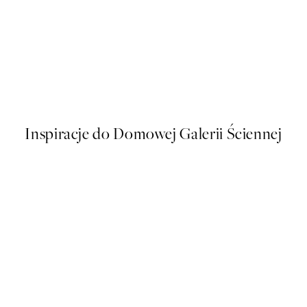
50%*
Just Chillin Plakat
Od 26,98 zł
53,95 zł
Inspiracje do Domowej Galerii Ściennej