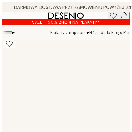
Skip
to
main
SALE - 50% ZNIŻKI NA PLAKATY*
content.
▸
▸
Plakaty z napisami
Hôtel de la Plage Plak
Product
images