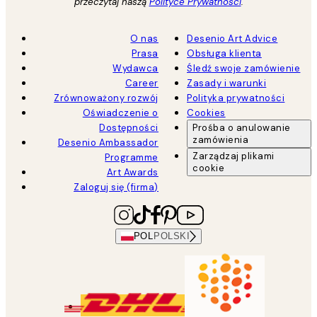
przeczytaj naszą
Polityce Prywatności
.
O nas
Desenio Art Advice
Prasa
Obsługa klienta
Wydawca
Śledź swoje zamówienie
Career
Zasady i warunki
Zrównoważony rozwój
Polityka prywatności
Oświadczenie o
Cookies
Dostępności
Prośba o anulowanie
zamówienia
Desenio Ambassador
Zarządzaj plikami
Programme
cookie
Art Awards
Zaloguj się (firma)
POL
POLSKI