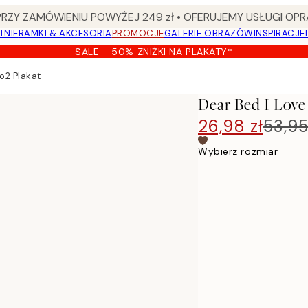
Y ZAMÓWIENIU POWYŻEJ 249 zł • OFERUJEMY USŁUGI OPR
TNIE
RAMKI & AKCESORIA
PROMOCJE
GALERIE OBRAZÓW
INSPIRACJE
SALE - 50% ZNIŻKI NA PLAKATY*
o2 Plakat
Dear Bed I Love
26,98 zł
53,95
Wybierz rozmiar