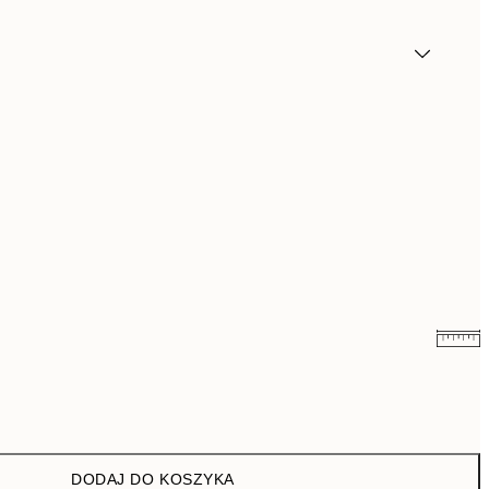
26,98 zł
53,95 zł
43 zł
86 zł
DODAJ DO KOSZYKA
76 zł