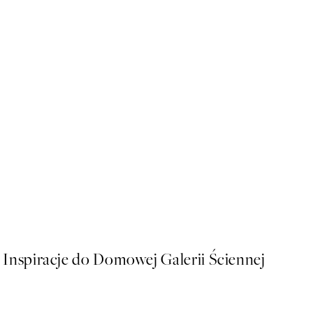
50%*
Abstract Lines No2 Plakat
Od 26,98 zł
53,95 zł
Inspiracje do Domowej Galerii Ściennej