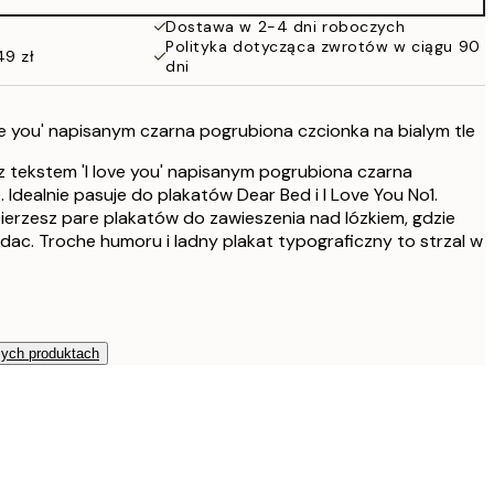
152 zł
Dostawa w 2-4 dni roboczych
Polityka dotycząca zwrotów w ciągu 90
49 zł
dni
ove you' napisanym czarna pogrubiona czcionka na bialym tle
z tekstem 'I love you' napisanym pogrubiona czarna
. Idealnie pasuje do plakatów Dear Bed i I Love You No1.
ierzesz pare plakatów do zawieszenia nad lózkiem, gdzie
ac. Troche humoru i ladny plakat typograficzny to strzal w
zych produktach