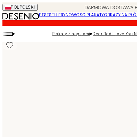
Skip
DARMOWA DOSTAWA PRZ
POL
POLSKI
to
BESTSELLERY
NOWOŚCI
PLAKATY
OBRAZY NA PŁÓ
main
content.
▸
▸
Plakaty z napisami
Dear Bed I Love You N