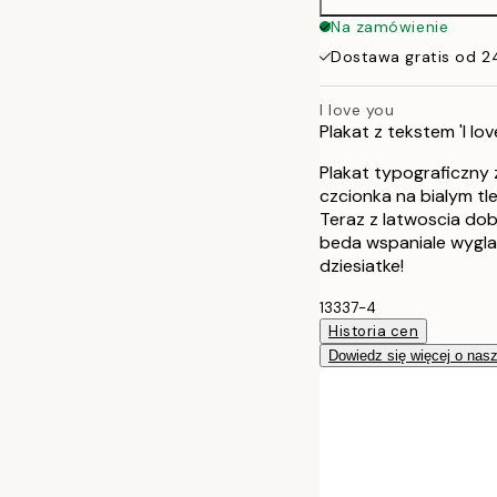
50x70 cm
Na zamówienie
Dostawa gratis od 2
I love you
Plakat z tekstem 'I l
Plakat typograficzny 
czcionka na bialym tle
Teraz z latwoscia dob
beda wspaniale wyglad
dziesiatke!
13337-4
Historia cen
Dowiedz się więcej o nas