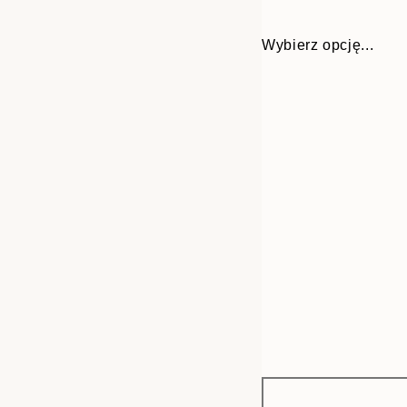
Wybierz opcję...
Frame
21x30 cm
options
30x40 cm