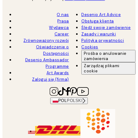
O nas
Desenio Art Advice
Prasa
Obsługa klienta
Wydawca
Śledź swoje zamówienie
Career
Zasady i warunki
Zrównoważony rozwój
Polityka prywatności
Oświadczenie o
Cookies
Dostępności
Prośba o anulowanie
zamówienia
Desenio Ambassador
Zarządzaj plikami
Programme
cookie
Art Awards
Zaloguj się (firma)
POL
POLSKI