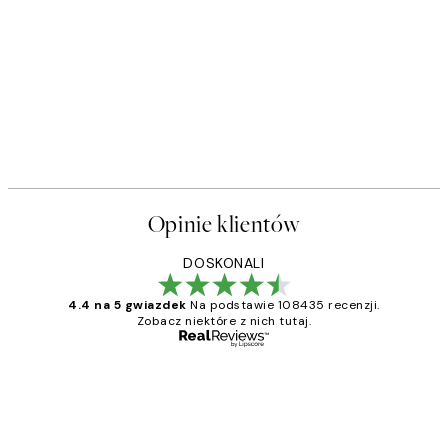
Opinie klientów
DOSKONALI
4.4 na 5 gwiazdek
Na podstawie 108435 recenzji.
Zobacz niektóre z nich tutaj.
Zweryfikowany kupujący
Opinie
klientów
Excellent quality at a nice price