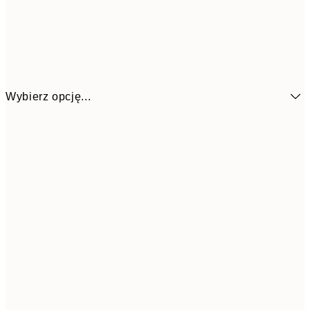
Wybierz opcję...
26,9
21x30 cm