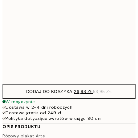
53,
4
30x40 cm
7
50x70 cm
15
264,5
100x150 cm
52
Frame
options
DODAJ DO KOSZYKA
-
26,98 ZŁ
53,95 ZŁ
W magazynie
Dostawa w 2-4 dni roboczych
Dostawa gratis od 249 zł
Polityka dotycząca zwrotów w ciągu 90 dni
OPIS PRODUKTU
Różowy plakat Arte