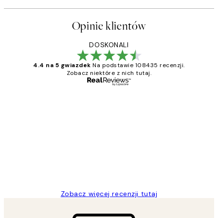
Opinie klientów
DOSKONALI
4.4 na 5 gwiazdek
Na podstawie 108435 recenzji.
Zobacz niektóre z nich tutaj.
Zweryfikowany kupujący
Opinie
klientów
Excellent quality at a nice price
20 kwi
Magdalena B
Zobacz więcej recenzji tutaj