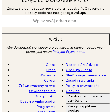
DOŁĄCZ DO NASZEGO ŚWIATA SZTUKI
Zapisz się do naszego newslettera i uzyskaj 15% rabatu na
plakaty podczas następnego zakupu.
*
Email
WYŚLIJ
Aby dowiedzieć się więcej o przetwarzaniu danych osobowych,
przeczytaj naszą
Polityce Prywatności
.
O nas
Desenio Art Advice
Prasa
Obsługa klienta
Wydawca
Śledź swoje zamówienie
Career
Zasady i warunki
Zrównoważony rozwój
Polityka prywatności
Oświadczenie o
Cookies
Dostępności
Prośba o anulowanie
zamówienia
Desenio Ambassador
Zarządzaj plikami
Programme
cookie