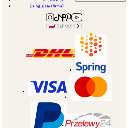
Art Awards
Zaloguj się (firma)
POL
POLSKI