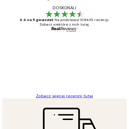
DOSKONALI
4.4 na 5 gwiazdek
Na podstawie 108435 recenzji.
Zobacz niektóre z nich tutaj.
Zweryfikowany kupujący
Opinie
klientów
Excellent quality at a nice price
20 kwi
Magdalena B
Zobacz więcej recenzji tutaj