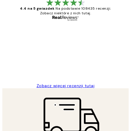
4.4 na 5 gwiazdek
Na podstawie 108435 recenzji.
Zobacz niektóre z nich tutaj.
Zweryfikowany kupujący
Opinie
klientów
Excellent quality at a nice price
20 kwi
Magdalena B
Zobacz więcej recenzji tutaj