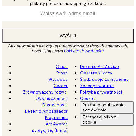
plakaty podczas następnego zakupu.
*
Email
WYŚLIJ
Aby dowiedzieć się więcej o przetwarzaniu danych osobowych,
przeczytaj naszą
Polityce Prywatności
.
O nas
Desenio Art Advice
Prasa
Obsługa klienta
Wydawca
Śledź swoje zamówienie
Career
Zasady i warunki
Zrównoważony rozwój
Polityka prywatności
Oświadczenie o
Cookies
Dostępności
Prośba o anulowanie
zamówienia
Desenio Ambassador
Zarządzaj plikami
Programme
cookie
Art Awards
Zaloguj się (firma)