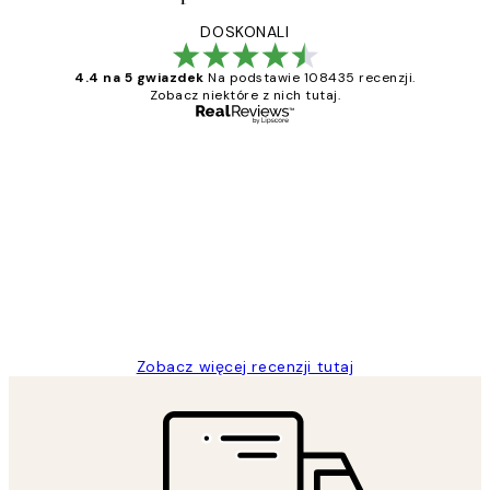
DOSKONALI
4.4 na 5 gwiazdek
Na podstawie 108435 recenzji.
Zobacz niektóre z nich tutaj.
Zweryfikowany kupujący
Opinie
klientów
Excellent quality at a nice price
20 kwi
Magdalena B
Zobacz więcej recenzji tutaj