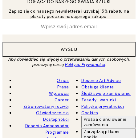
DOŁĄCZ DO NASZEGO ŚWIATA SZTUKI
Zapisz się do naszego newslettera i uzyskaj 15% rabatu na
plakaty podczas następnego zakupu.
*
Email
WYŚLIJ
Aby dowiedzieć się więcej o przetwarzaniu danych osobowych,
przeczytaj naszą
Polityce Prywatności
.
O nas
Desenio Art Advice
Prasa
Obsługa klienta
Wydawca
Śledź swoje zamówienie
Career
Zasady i warunki
Zrównoważony rozwój
Polityka prywatności
Oświadczenie o
Cookies
Dostępności
Prośba o anulowanie
zamówienia
Desenio Ambassador
Zarządzaj plikami
Programme
cookie