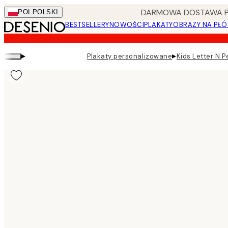
Skip
DARMOWA DOSTAWA PRZ
POL
POLSKI
to
BESTSELLERY
NOWOŚCI
PLAKATY
OBRAZY NA PŁÓ
main
content.
▸
▸
Plakaty personalizowane
Kids Letter N P