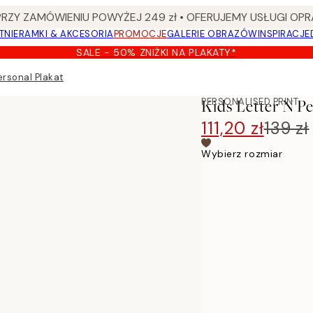
Y ZAMÓWIENIU POWYŻEJ 249 zł • OFERUJEMY USŁUGI OPR
TNIE
RAMKI & AKCESORIA
PROMOCJE
GALERIE OBRAZÓW
INSPIRACJE
SALE - 50% ZNIŻKI NA PLAKATY*
ersonal Plakat
PERSONALISED PRINT
Kids Letter N Pe
111,20 zł
139 zł
Wybierz rozmiar