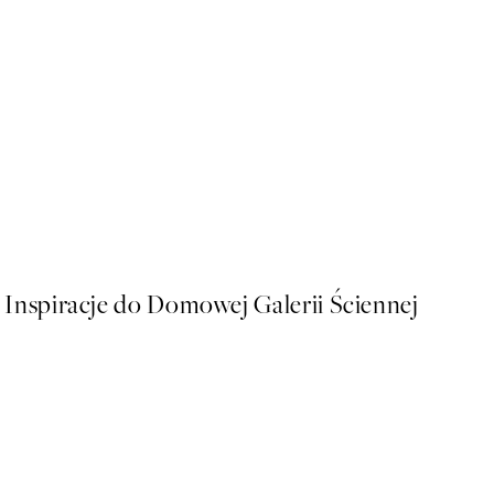
-40%
Trace of Light Zestaw Plak
Od 64,74 zł
107,90 zł
Inspiracje do Domowej Galerii Ściennej