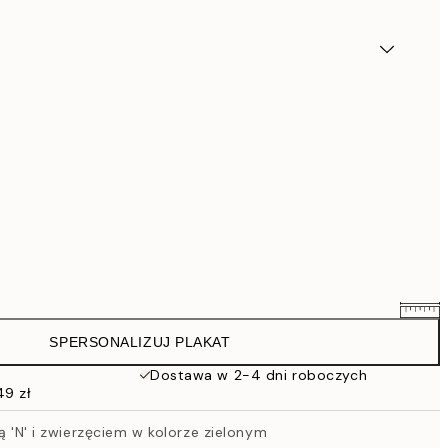
SPERSONALIZUJ PLAKAT
111,20 zł
139 zł
Dostawa w 2-4 dni roboczych
49 zł
135,20 zł
169 zł
rą 'N' i zwierzęciem w kolorze zielonym