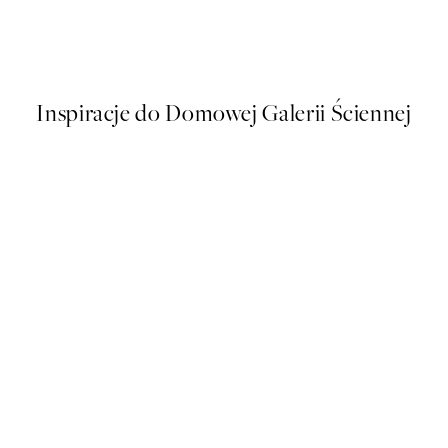
Fruit for Thought Plakat
Od 48,50 zł
97 zł
Inspiracje do Domowej Galerii Ściennej