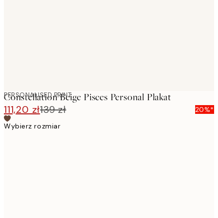
images
PERSONALISED PRINT
Constellation Beige Pisces Personal Plakat
111,20 zł
139 zł
20%*
Wybierz rozmiar