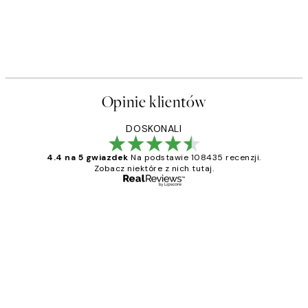
Opinie klientów
DOSKONALI
4.4 na 5 gwiazdek
Na podstawie 108435 recenzji.
Zobacz niektóre z nich tutaj.
Zweryfikowany kupujący
Opinie
klientów
Excellent quality at a nice price
20 kwi
Magdalena B