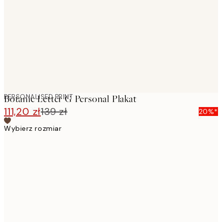
images
PERSONALISED PRINT
Botanic Letter G Personal Plakat
111,20 zł
139 zł
20%*
Wybierz rozmiar