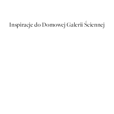
akat
Soft Couple Plakat
Od 32,23 zł
64,45 zł
Inspiracje do Domowej Galerii Ściennej