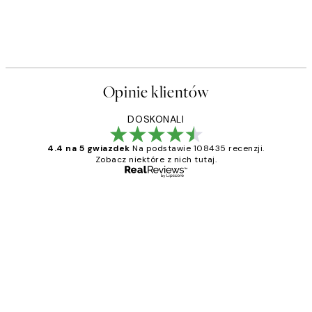
Opinie klientów
DOSKONALI
4.4 na 5 gwiazdek
Na podstawie 108435 recenzji.
Zobacz niektóre z nich tutaj.
Zweryfikowany kupujący
Opinie
klientów
Excellent quality at a nice price
20 kwi
Magdalena B