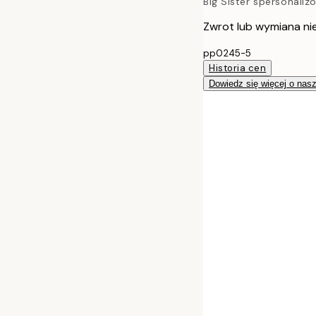
Big Sister spersonali
Zwrot lub wymiana ni
pp0245-5
Historia cen
Dowiedz się więcej o nas