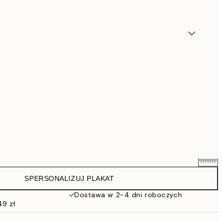
SPERSONALIZUJ PLAKAT
111,20 zł
139 zł
Dostawa w 2-4 dni roboczych
49 zł
135,20 zł
169 zł