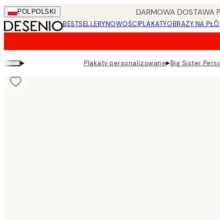
Skip
DARMOWA DOSTAWA PRZ
POL
POLSKI
to
BESTSELLERY
NOWOŚCI
PLAKATY
OBRAZY NA PŁÓ
main
content.
▸
▸
Plakaty personalizowane
Big Sister Pers