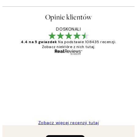
Opinie klientów
DOSKONALI
4.4 na 5 gwiazdek
Na podstawie 108435 recenzji.
Zobacz niektóre z nich tutaj.
Zweryfikowany kupujący
Opinie
klientów
Excellent quality at a nice price
20 kwi
Magdalena B
Zobacz więcej recenzji tutaj