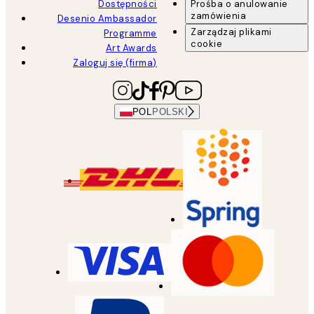
Dostępności
Prośba o anulowanie
zamówienia
Desenio Ambassador
Zarządzaj plikami
Programme
cookie
Art Awards
Zaloguj się (firma)
POL
POLSKI