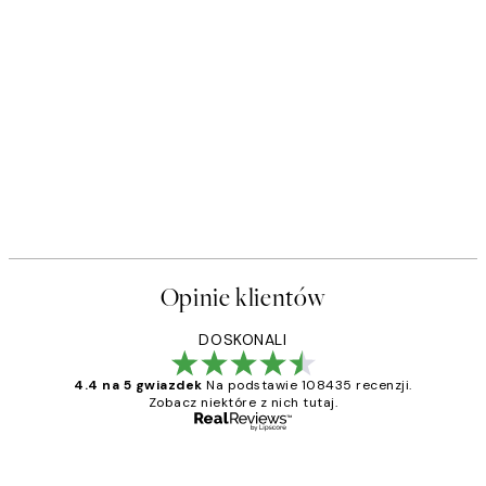
50%*
Just Be Yourself Plakat
Od 16 zł
32 zł
Opinie klientów
DOSKONALI
4.4 na 5 gwiazdek
Na podstawie 108435 recenzji.
Zobacz niektóre z nich tutaj.
Zweryfikowany kupujący
Opinie