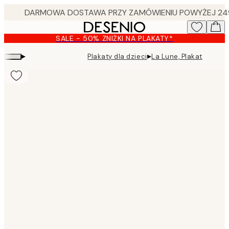
Skip
to
main
SALE - 50% ZNIŻKI NA PLAKATY*
content.
▸
▸
Plakaty dla dzieci
La Lune, Plakat
Product
images