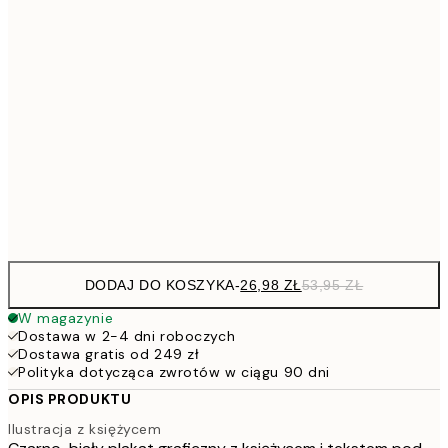
5
40x50 cm
10
7
50x70 cm
15
10
70x100 cm
20
Frame
options
DODAJ DO KOSZYKA
-
26,98 ZŁ
53,95 ZŁ
W magazynie
Dostawa w 2-4 dni roboczych
Dostawa gratis od 249 zł
Polityka dotycząca zwrotów w ciągu 90 dni
OPIS PRODUKTU
Ilustracja z księżycem