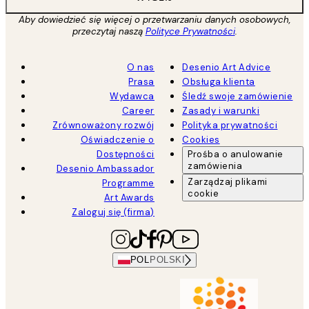
Aby dowiedzieć się więcej o przetwarzaniu danych osobowych,
przeczytaj naszą
Polityce Prywatności
.
O nas
Desenio Art Advice
Prasa
Obsługa klienta
Wydawca
Śledź swoje zamówienie
Career
Zasady i warunki
Zrównoważony rozwój
Polityka prywatności
Oświadczenie o
Cookies
Dostępności
Prośba o anulowanie
zamówienia
Desenio Ambassador
Zarządzaj plikami
Programme
cookie
Art Awards
Zaloguj się (firma)
POL
POLSKI