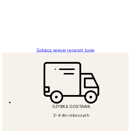
klientów
Excellent quality at a nice price
20 kwi
Magdalena B
Zobacz więcej recenzji tutaj
SZYBKA DOSTAWA
2-4 dni roboczych