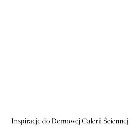
50%*
Painted Rainbows Plakat
Od 16 zł
32 zł
Inspiracje do Domowej Galerii Ściennej