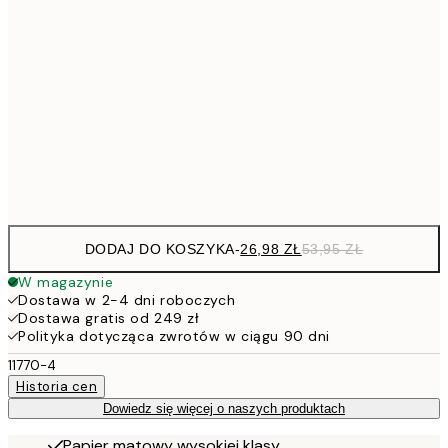
53,
4
30x40 cm
7
50x70 cm
15
Frame
options
DODAJ DO KOSZYKA
-
26,98 ZŁ
53,95 ZŁ
W magazynie
Dostawa w 2-4 dni roboczych
Dostawa gratis od 249 zł
Polityka dotycząca zwrotów w ciągu 90 dni
11770-4
Historia cen
Dowiedz się więcej o naszych produktach
Papier matowy wysokiej klasy