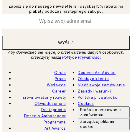
Zapisz się do naszego newslettera i uzyskaj 15% rabatu na
plakaty podczas następnego zakupu.
*
Email
WYŚLIJ
Aby dowiedzieć się więcej o przetwarzaniu danych osobowych,
przeczytaj naszą
Polityce Prywatności
.
O nas
Desenio Art Advice
Prasa
Obsługa klienta
Wydawca
Śledź swoje zamówienie
Career
Zasady i warunki
Zrównoważony rozwój
Polityka prywatności
Oświadczenie o
Cookies
Dostępności
Prośba o anulowanie
zamówienia
Desenio Ambassador
Zarządzaj plikami
Programme
cookie
Art Awards