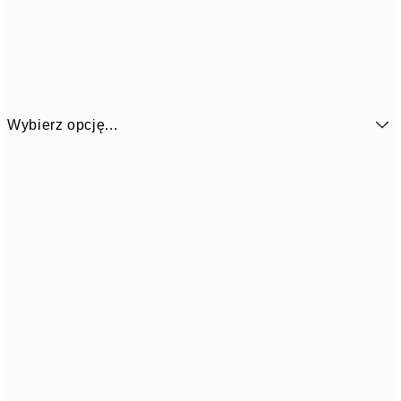
Wybierz opcję...
26,9
21x30 cm