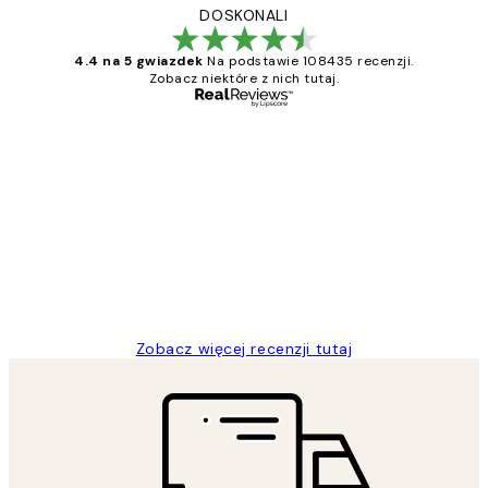
DOSKONALI
4.4 na 5 gwiazdek
Na podstawie 108435 recenzji.
Zobacz niektóre z nich tutaj.
Zweryfikowany kupujący
Opinie
klientów
Excellent quality at a nice price
20 kwi
Magdalena B
Zobacz więcej recenzji tutaj