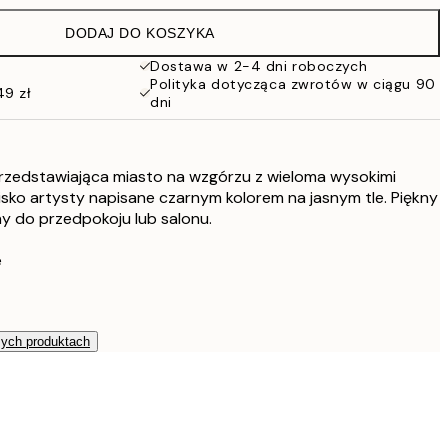
86 zł
DODAJ DO KOSZYKA
76 zł
152 zł
Dostawa w 2-4 dni roboczych
Polityka dotycząca zwrotów w ciągu 90
49 zł
dni
przedstawiająca miasto na wzgórzu z wieloma wysokimi
sko artysty napisane czarnym kolorem na jasnym tle. Piękny
lny do przedpokoju lub salonu.
e
zych produktach