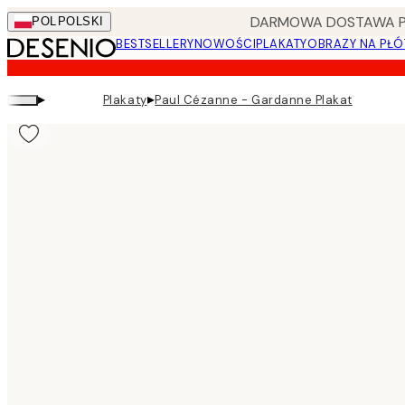
Skip
DARMOWA DOSTAWA PRZ
POL
POLSKI
to
BESTSELLERY
NOWOŚCI
PLAKATY
OBRAZY NA PŁÓ
main
content.
▸
▸
Plakaty
Paul Cézanne - Gardanne Plakat