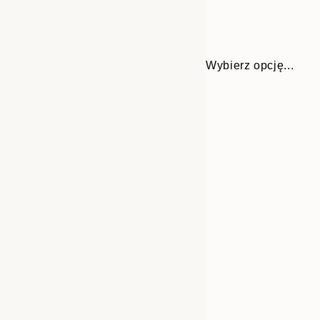
Wybierz opcję...
Frame
21x30 cm
options
30x40 cm