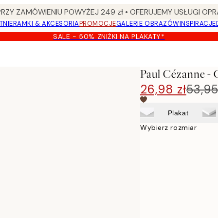
Y ZAMÓWIENIU POWYŻEJ 249 zł • OFERUJEMY USŁUGI OPR
TNIE
RAMKI & AKCESORIA
PROMOCJE
GALERIE OBRAZÓW
INSPIRACJE
SALE - 50% ZNIŻKI NA PLAKATY*
Paul Cézanne -
26,98 zł
53,95
Plakat
Wybierz rozmiar