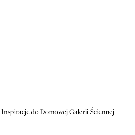
50%*
Paul Klee - Untitled Plakat
Od 26,98 zł
53,95 zł
Inspiracje do Domowej Galerii Ściennej