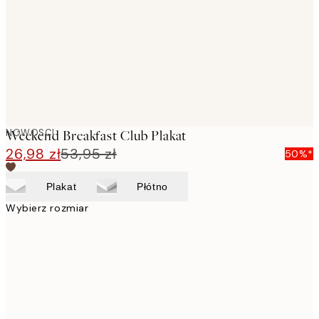
NOWOSCI
Weekend Breakfast Club Plakat
26,98 zł
53,95 zł
50%*
Plakat
Płótno
Wybierz rozmiar