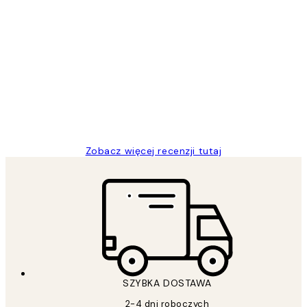
Zweryfikowany kupujący
Opinie
klientów
Excellent quality at a nice price
20 kwi
Magdalena B
Zobacz więcej recenzji tutaj
SZYBKA DOSTAWA
2-4 dni roboczych