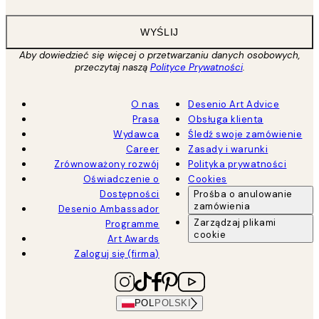
WYŚLIJ
Aby dowiedzieć się więcej o przetwarzaniu danych osobowych,
przeczytaj naszą
Polityce Prywatności
.
O nas
Desenio Art Advice
Prasa
Obsługa klienta
Wydawca
Śledź swoje zamówienie
Career
Zasady i warunki
Zrównoważony rozwój
Polityka prywatności
Oświadczenie o
Cookies
Dostępności
Prośba o anulowanie
zamówienia
Desenio Ambassador
Zarządzaj plikami
Programme
cookie
Art Awards
Zaloguj się (firma)
POL
POLSKI