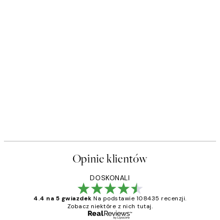
akat
Piazza Del Sole Plakat
Od 32 zł
Opinie klientów
DOSKONALI
4.4 na 5 gwiazdek
Na podstawie 108435 recenzji.
Zobacz niektóre z nich tutaj.