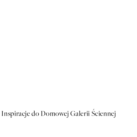
NOWOSCI
Fall in Love Again Plakat
Od 32 zł
Inspiracje do Domowej Galerii Ściennej