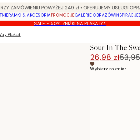
Y ZAMÓWIENIU POWYŻEJ 249 zł • OFERUJEMY USŁUGI OPR
TNIE
RAMKI & AKCESORIA
PROMOCJE
GALERIE OBRAZÓW
INSPIRACJE
SALE - 50% ZNIŻKI NA PLAKATY*
Way Plakat
Sour In The Swe
26,98 zł
53,95
Wybierz rozmiar