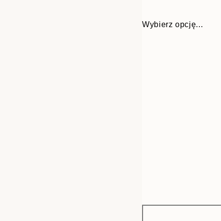
Wybierz opcję...
Frame
21x30 cm
options
30x40 cm