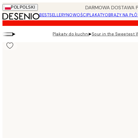
Skip
DARMOWA DOSTAWA PRZ
POL
POLSKI
to
BESTSELLERY
NOWOŚCI
PLAKATY
OBRAZY NA PŁÓ
main
content.
▸
▸
Plakaty do kuchni
Sour in the Sweetest 