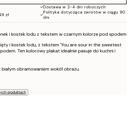
152 zł
Dostawa w 2-4 dni roboczych
Polityka dotycząca zwrotów w ciągu 90
49 zł
dni
limonek i kostek lodu z tekstem w czarnym kolorze pod spodem
 mięty i kostek lodu, z tekstem 'You are sour in the sweetest
 spodem. Ten kolorowy plakat idealnie pasuje do kuchni i
z białym obramowaniem wokół obrazu.
zych produktach