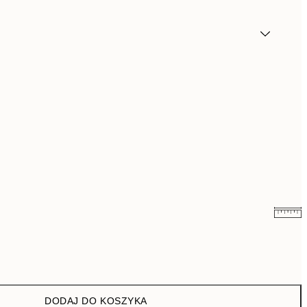
26,98 zł
53,95 zł
43 zł
86 zł
DODAJ DO KOSZYKA
76 zł