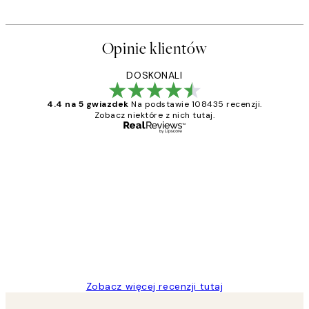
Opinie klientów
DOSKONALI
4.4 na 5 gwiazdek
Na podstawie 108435 recenzji.
Zobacz niektóre z nich tutaj.
Zweryfikowany kupujący
Opinie
klientów
Excellent quality at a nice price
20 kwi
Magdalena B
Zobacz więcej recenzji tutaj