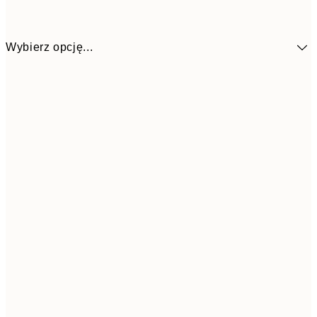
Wybierz opcję...
4
30x40 cm